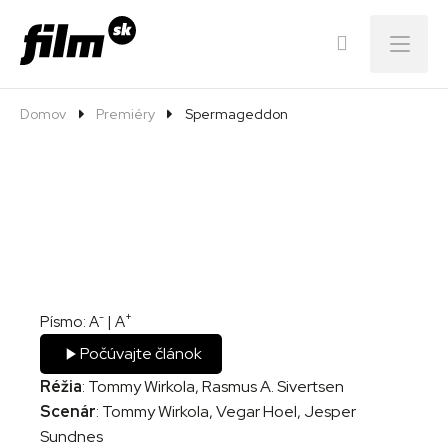
Menu
Domov
Premiéry
Spermageddon
-
+
Písmo:
A
|
A
Počúvajte článok
Réžia
: Tommy Wirkola, Rasmus A. Sivertsen
Scenár
: Tommy Wirkola, Vegar Hoel, Jesper
Sundnes