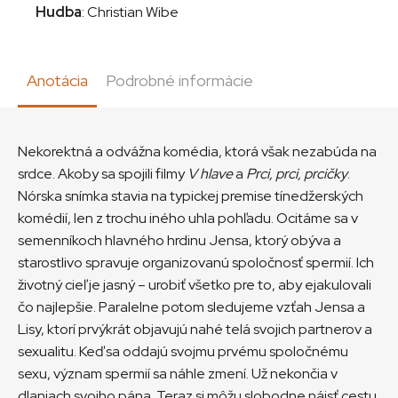
Hudba
: Christian Wibe
Anotácia
Podrobné informácie
Nekorektná a odvážna komédia, ktorá však nezabúda na
srdce. Akoby sa spojili filmy
V hlave
a
Prci, prci, prcičky
.
Nórska snímka stavia na typickej premise tínedžerských
komédií, len z trochu iného uhla pohľadu. Ocitáme sa v
semenníkoch hlavného hrdinu Jensa, ktorý obýva a
starostlivo spravuje organizovanú spoločnosť spermií. Ich
životný cieľ je jasný – urobiť všetko pre to, aby ejakulovali
čo najlepšie. Paralelne potom sledujeme vzťah Jensa a
Lisy, ktorí prvýkrát objavujú nahé telá svojich partnerov a
sexualitu. Keď sa oddajú svojmu prvému spoločnému
sexu, význam spermií sa náhle zmení. Už nekončia v
dlaniach svojho pána. Teraz si môžu slobodne nájsť cestu