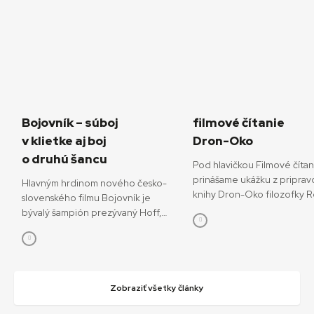
Bojovník – súboj
filmové čítanie
v klietke aj boj
Dron-Oko
o druhú šancu
Pod hlavičkou Filmové číta
prinášame ukážku z priprav
Hlavným hrdinom nového česko-
knihy Dron-Oko filozofky 
slovenského filmu Bojovník je
Javorčekovej. V knižnej edíc
bývalý šampión prezývaný Hoff,
časopisu Kino-Ikon Cinestéz
ktorý sa pokúša o návrat do sveta
onedlho vydá Slovenský fi
bojových športov. V snímke
ústav. V knihe sa autorka ve
režisérov Vojtěcha Friča a Tomáša
interdisciplinárnemu výsku
Dianišku ho stvárňuje Milan Ondrík.
dronov ako prototypu súča
Bojovník mal začiatkom júla svetovú
Zobraziť všetky články
technológií, ktoré menia o
premiéru na MFF Karlove Vary, od
sveta. Rozhodujúcu úlohu 