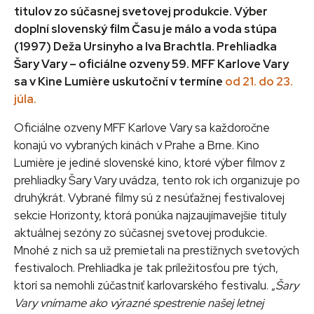
titulov zo súčasnej svetovej produkcie. Výber
doplní slovenský film Času je málo a voda stúpa
(1997) Deža Ursinyho a Iva Brachtla. Prehliadka
Šary Vary – oficiálne ozveny 59. MFF Karlove Vary
sa v Kine Lumière uskutoční v termíne
od 21. do 23.
júla.
Oficiálne ozveny MFF Karlove Vary sa každoročne
konajú vo vybraných kinách v Prahe a Brne. Kino
Lumière je jediné slovenské kino, ktoré výber filmov z
prehliadky Šary Vary uvádza, tento rok ich organizuje po
druhýkrát. Vybrané filmy sú z nesúťažnej festivalovej
sekcie Horizonty, ktorá ponúka najzaujímavejšie tituly
aktuálnej sezóny zo súčasnej svetovej produkcie.
Mnohé z nich sa už premietali na prestížnych svetových
festivaloch. Prehliadka je tak príležitosťou pre tých,
ktorí sa nemohli zúčastniť karlovarského festivalu. „
Šary
Vary vnímame ako výrazné spestrenie našej letnej