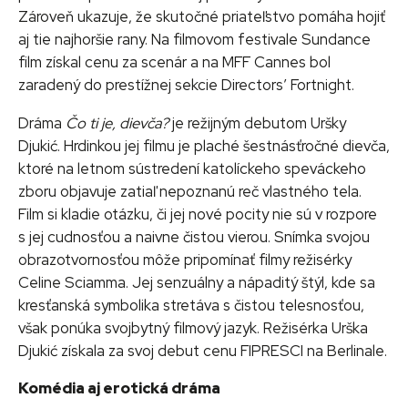
Zároveň ukazuje, že skutočné priateľstvo pomáha hojiť
aj tie najhoršie rany. Na filmovom festivale Sundance
film získal cenu za scenár a na MFF Cannes bol
zaradený do prestížnej sekcie Directors’ Fortnight.
Dráma
Čo ti je, dievča?
je režijným debutom Uršky
Djukić. Hrdinkou jej filmu je plaché šestnásťročné dievča,
ktoré na letnom sústredení katolíckeho speváckeho
zboru objavuje zatiaľ nepoznanú reč vlastného tela.
Film si kladie otázku, či jej nové pocity nie sú v rozpore
s jej cudnosťou a naivne čistou vierou. Snímka svojou
obrazotvornosťou môže pripomínať filmy režisérky
Celine Sciamma. Jej senzuálny a nápaditý štýl, kde sa
kresťanská symbolika stretáva s čistou telesnosťou,
však ponúka svojbytný filmový jazyk. Režisérka Urška
Djukić získala za svoj debut cenu FIPRESCI na Berlinale.
Komédia aj erotická dráma