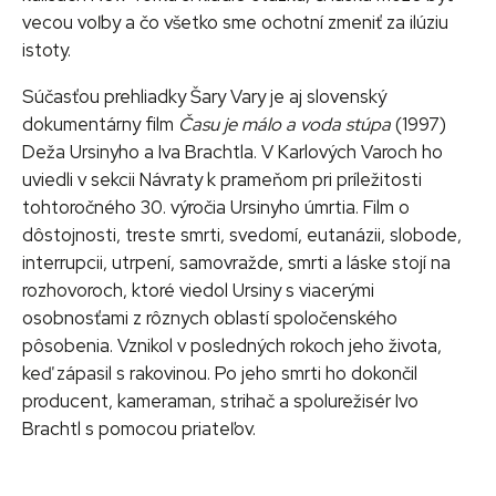
vecou voľby a čo všetko sme ochotní zmeniť za ilúziu
istoty.
Súčasťou prehliadky Šary Vary je aj slovenský
dokumentárny film
Času je málo a voda stúpa
(1997)
Deža Ursinyho a Iva Brachtla. V Karlových Varoch ho
uviedli v sekcii Návraty k prameňom pri príležitosti
tohtoročného 30. výročia Ursinyho úmrtia. Film o
dôstojnosti, treste smrti, svedomí, eutanázii, slobode,
interrupcii, utrpení, samovražde, smrti a láske stojí na
rozhovoroch, ktoré viedol Ursiny s viacerými
osobnosťami z rôznych oblastí spoločenského
pôsobenia. Vznikol v posledných rokoch jeho života,
keď zápasil s rakovinou. Po jeho smrti ho dokončil
producent, kameraman, strihač a spolurežisér Ivo
Brachtl s pomocou priateľov.