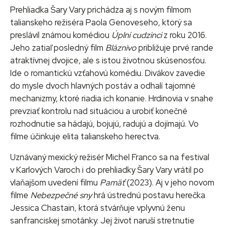
Prehliadka Šary Vary prichádza aj s novým filmom
talianskeho režiséra Paola Genoveseho, ktorý sa
preslávil známou komédiou
Úplní cudzinci
z roku 2016.
Jeho zatiaľ posledný film
Bláznivo
približuje prvé rande
atraktívnej dvojice, ale s istou životnou skúsenosťou.
Ide o romantickú vzťahovú komédiu. Divákov zavedie
do mysle dvoch hlavných postáv a odhalí tajomné
mechanizmy, ktoré riadia ich konanie. Hrdinovia v snahe
prevziať kontrolu nad situáciou a urobiť konečné
rozhodnutie sa hádajú, bojujú, radujú a dojímajú. Vo
filme účinkuje elita talianskeho herectva.
Uznávaný mexický režisér Michel Franco sa na festival
v Karlových Varoch i do prehliadky Šary Vary vrátil po
vlaňajšom uvedení filmu
Pamäť
(2023). Aj v jeho novom
filme
Nebezpečné sny
hrá ústrednú postavu herečka
Jessica Chastain, ktorá stvárňuje vplyvnú ženu
sanfranciskej smotánky. Jej život naruší stretnutie