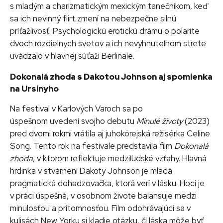
s mladým a charizmatickým mexickým tanečníkom, keď
sa ich nevinný flirt zmení na nebezpečne silnú
príťažlivosť. Psychologickú erotickú drámu o polarite
dvoch rozdielnych svetov a ich nevyhnuteľnom strete
uvádzalo v hlavnej súťaži Berlinale.
Dokonalá zhoda s Dakotou Johnson aj spomienka
na Ursinyho
Na festival v Karlových Varoch sa po
úspešnom uvedení svojho debutu
Minulé životy
(2023)
pred dvomi rokmi vrátila aj juhokórejská režisérka Celine
Song. Tento rok na festivale predstavila film
Dokonalá
zhoda
, v ktorom reflektuje medziľudské vzťahy. Hlavná
hrdinka v stvárnení Dakoty Johnson je mladá
pragmatická dohadzovačka, ktorá verí v lásku. Hoci je
v práci úspešná, v osobnom živote balansuje medzi
minulosťou a prítomnosťou. Film odohrávajúci sa v
kulisách New Yorku si kladie otázku, či láska môže byť