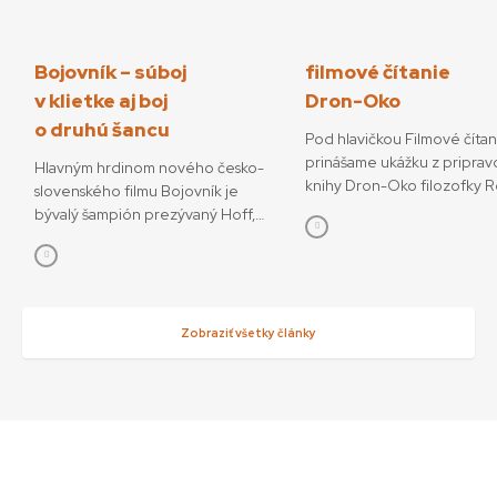
Bojovník – súboj
filmové čítanie
v klietke aj boj
Dron-Oko
o druhú šancu
Pod hlavičkou Filmové číta
prinášame ukážku z priprav
Hlavným hrdinom nového česko-
knihy Dron-Oko filozofky 
slovenského filmu Bojovník je
Javorčekovej. V knižnej edíc
bývalý šampión prezývaný Hoff,
časopisu Kino-Ikon Cinestéz
ktorý sa pokúša o návrat do sveta
onedlho vydá Slovenský fi
bojových športov. V snímke
ústav. V knihe sa autorka ve
režisérov Vojtěcha Friča a Tomáša
interdisciplinárnemu výsku
Dianišku ho stvárňuje Milan Ondrík.
dronov ako prototypu súča
Bojovník mal začiatkom júla svetovú
Zobraziť všetky články
technológií, ktoré menia o
premiéru na MFF Karlove Vary, od
sveta. Rozhodujúcu úlohu 
13. júla príde aj do slovenských kín.
podľa nej zohráva filmové v
Hoff podľa tvorcov nebojuje iba
dronov ako nástrojov so sní
o návrat do sveta, kde bol
funkciami, ktoré sa využívaj
šampiónom, ale najmä o návrat
svoj mocenský potenciál, ale
k rodine a šancu napraviť svoje
kontemplatívne účely. Med
chyby. „Nakrútiť film zo sveta MMA