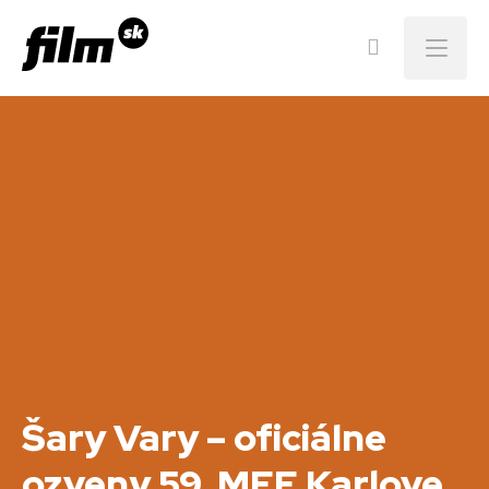
Menu
Šary Vary – oficiálne
ozveny 59. MFF Karlove