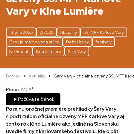
Vary v Kine Lumière
18. júla 2025
7/2025
Aktuality
59. MFF Karlove Vary
Času je málo a voda stúpa
Dežo Ursiny
festivaly
Ivo Brachtl
Kino Lumière
Šary Vary
Domov
Aktuality
Šary Vary – oficiálne ozveny 59. MFF Karl
-
+
Písmo:
A
|
A
Počúvajte článok
Po minuloročnej premiére prehliadky Šary Vary
s podtitulom oficiálne ozveny MFF Karlove Vary aj
tento rok Kino Lumière ako jediné na Slovensku
uvedie filmy z karlovarského festivalu. Ide o päť