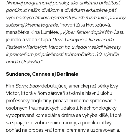
filmovej programovej ponuky, ako unikátnu príležitosť
ponúknuť našim divákom a diváčkam exkluzívne päť
výnimočných titulov reprezentujúcich rozmanité podoby
súčasnej kinematografie,“
hovorí Zita Hosszúová,
manažérka Kina Lumière. „
Výber filmov doplní film
Času
je málo a voda stúpa
Deža Ursinyho a Iva Brachtla.
Festival v Karlových Varoch ho uviedol v sekcii Návraty
k prameňom pri príležitosti tohtoročného 30. výročia
úmrtia Ursinyho.
“
Sundance, Cannes aj Berlinale
Film
Sorry, baby
debutujúcej americkej režisérky Evy
Victor, ktorá v ňom zároveň stvárnila hlavnú úlohu
profesorky angličtiny, prináša humorné spracovanie
osobných traumatických udalostí. Nechronologicky
vyrozprávaná komediálna dráma sa vyhýba klišé, ktoré
sa spájajú so zobrazením traumy, a ponúka citlivý
pohľad na proces vnútornej premeny a uzdravovania.