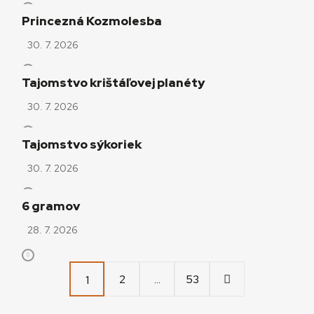
Princezná Kozmolesba
30. 7. 2026
Tajomstvo krištáľovej planéty
30. 7. 2026
Tajomstvo sýkoriek
30. 7. 2026
6 gramov
28. 7. 2026
Stránkovanie
Strana
Strana
Strana
2
…
53
1
príspevkov