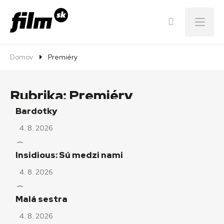
Menu
Domov
Premiéry
Rubrika:
Premiéry
Bardotky
4. 8. 2026
Insidious: Sú medzi nami
4. 8. 2026
Malá sestra
4. 8. 2026