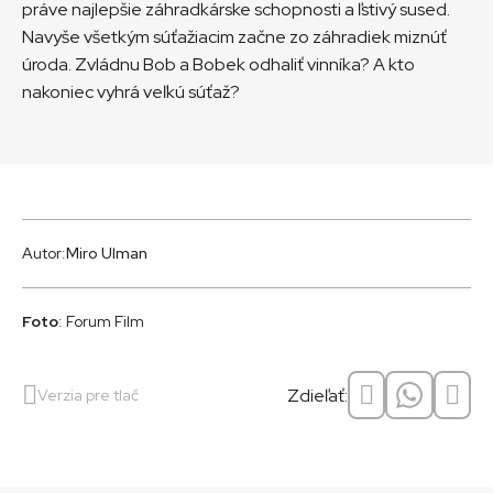
práve najlepšie záhradkárske schopnosti a ľstivý sused.
Navyše všetkým súťažiacim začne zo záhradiek miznúť
úroda. Zvládnu Bob a Bobek odhaliť vinníka? A kto
nakoniec vyhrá veľkú súťaž?
Autor:
Miro Ulman
Foto
: Forum Film
Zdieľať:
Verzia pre tlač