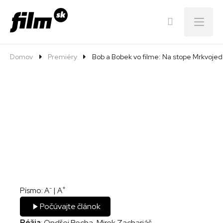
Menu
Domov
Premiéry
Bob a Bobek vo filme: Na stope Mrkvojed
-
+
Písmo:
A
|
A
Počúvajte článok
Réžia
: Ondřej Pecha, Mirek Zachariáš