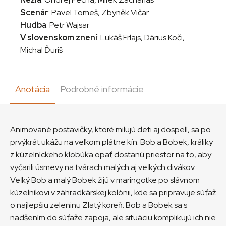
Scenár
: Pavel Tomeš, Zbyněk Vičar
Hudba
: Petr Wajsar
V slovenskom znení
: Lukáš Frlajs, Dárius Koči,
Michal Ďuriš
Anotácia
Podrobné informácie
Animované postavičky, ktoré milujú deti aj dospelí, sa po
prvýkrát ukážu na veľkom plátne kín. Bob a Bobek, králiky
z kúzelníckeho klobúka opäť dostanú priestor na to, aby
vyčarili úsmevy na tvárach malých aj veľkých divákov.
Veľký Bob a malý Bobek žijú v maringotke po slávnom
kúzelníkovi v záhradkárskej kolónii, kde sa pripravuje súťaž
o najlepšiu zeleninu Zlatý koreň. Bob a Bobek sa s
nadšením do súťaže zapoja, ale situáciu komplikujú ich nie