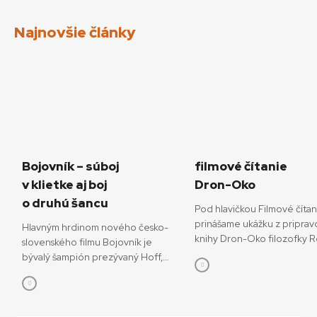
Najnovšie články
Bojovník – súboj
filmové čítanie
v klietke aj boj
Dron-Oko
o druhú šancu
Pod hlavičkou Filmové číta
prinášame ukážku z priprav
Hlavným hrdinom nového česko-
knihy Dron-Oko filozofky 
slovenského filmu Bojovník je
Javorčekovej. V knižnej edíc
bývalý šampión prezývaný Hoff,
časopisu Kino-Ikon Cinestéz
ktorý sa pokúša o návrat do sveta
onedlho vydá Slovenský fi
bojových športov. V snímke
ústav. V knihe sa autorka ve
režisérov Vojtěcha Friča a Tomáša
interdisciplinárnemu výsku
Dianišku ho stvárňuje Milan Ondrík.