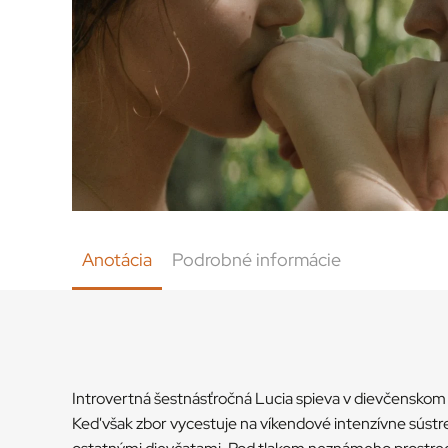
Anotácia
Podrobné informácie
Introvertná šestnásťročná Lucia spieva v dievčenskom 
Keď však zbor vycestuje na víkendové intenzívne sústr