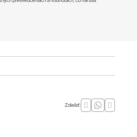
stných presvedčeniach a hodnotách, čo narúša
Zdieľať: