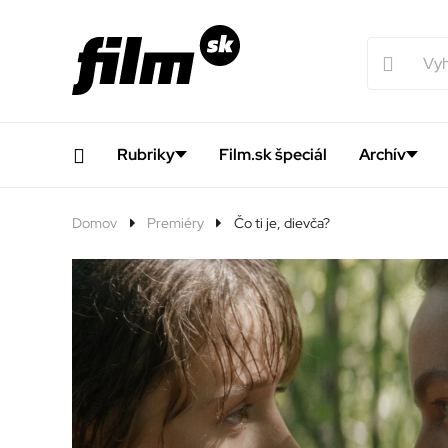
Rubriky
Film.sk špeciál
Archív
Domov
Premiéry
Čo ti je, dievča?