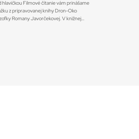
 hlavičkou Filmové čítanie vám prinášame
žku z pripravovanej knihy Dron-Oko
ozofky Romany Javorčekovej. V knižnej
cii časopisu Kino-Ikon Cinestézia ju onedlho
á Slovenský filmový ústav. V knihe sa
orka venuje interdisciplinárnemu výskumu
nov ako prototypu súčasných technológií,
ré menia obraz sveta. Rozhodujúcu úlohu v
 podľa nej zohráva filmové využitie dronov
 nástrojov so snímacími funkciami, ktoré sa
žívajú pre svoj mocenský potenciál, ale aj
templatívne účely. Medzi externými
strojmi a internými zásahmi Transplantácia
enia 27. mája 2023 sa uskutočnila prvá
ešná transplantácia celého oka, ktorú
onal tím 140 lekárov v akademickom
ravotnom centre NYU Langone Health v
 Yorku. Pacientovi, ktorý utrpel vážny