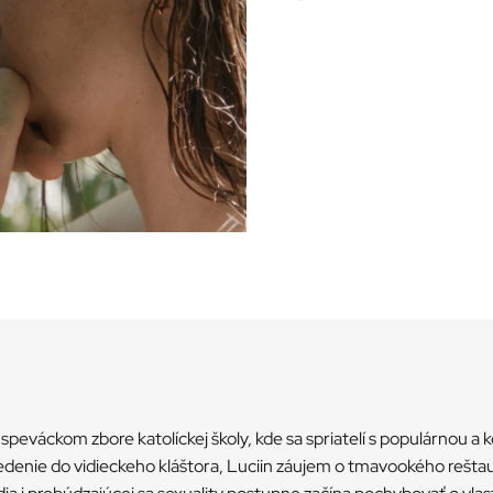
speváckom zbore katolíckej školy, kde sa spriatelí s populárnou 
edenie do vidieckeho kláštora, Luciin záujem o tmavookého reštaur