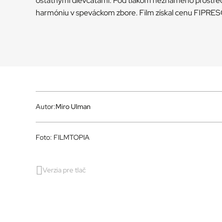
ostatnými dievčatami. Pod tlakom neznámeho prostredi
harmóniu v speváckom zbore. Film získal cenu FIPRES
Autor:
Miro Ulman
Foto: FILMTOPIA
Verzia pre tlač