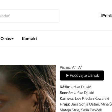
Prihl
O nás
Kontakt
-
+
Písmo:
A
|
A
Počúvajte článok
Réžia
: Urška Djukić
Scenár
: Urška Djukić
Kamera
: Lev Predan Kowarski
Hrajú:
Jara Sofija Ostan, Mina 
Mateja Strle, Saša Pavček