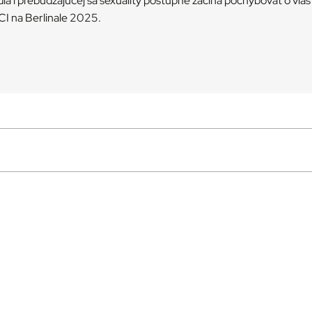
a i prebúdzajúcej sa sexuality postupne začína pochybovať o vla
CI na Berlinale 2025.