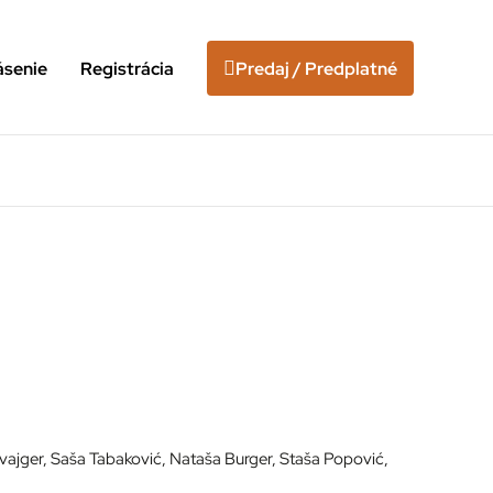
ásenie
Registrácia
Predaj / Predplatné
Švajger, Saša Tabaković, Nataša Burger, Staša Popović,