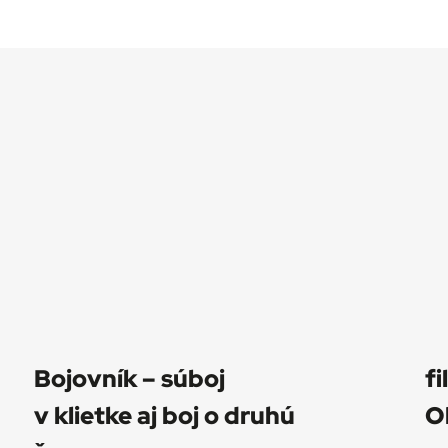
Bojovník – súboj
f
v klietke aj boj o druhú
O