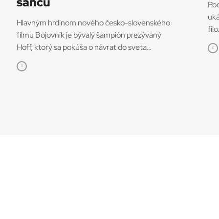
šancu
Pod
uká
Hlavným hrdinom nového česko-slovenského
fil
filmu Bojovník je bývalý šampión prezývaný
edí
Hoff, ktorý sa pokúša o návrat do sveta
vyd
bojových športov. V snímke režisérov Vojtěcha
aut
Friča a Tomáša Dianišku ho stvárňuje Milan
dro
Ondrík. Bojovník mal začiatkom júla svetovú
kto
premiéru na MFF Karlove Vary, od 13. júla
tom
príde aj do slovenských kín. Hoff podľa tvorcov
ako
nebojuje iba o návrat do sveta, kde bol
vyu
šampiónom, ale najmä o návrat k rodine
kon
a šancu napraviť svoje chyby. „Nakrútiť film zo
prí
sveta MMA nie je len o súbojoch v klietke. Je
vid
to o príbehoch, ktoré sa za tým skrývajú – o
úsp
pádoch, víťazstvách, o bojovnosti aj slabosti.
vyk
Veríme, že Bojovník môže mať pre diváka
zd
podobnú silu ako film Päste v tme, ktorý bol
New
inšpirovaný skutočným príbehom českého