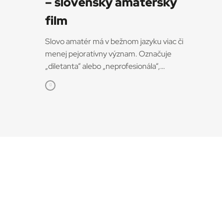
– slovenský amatérsky
film
Slovo amatér má v bežnom jazyku viac či
menej pejoratívny význam. Označuje
„diletanta“ alebo „neprofesionála“,
postaveného do protikladu k odborníkovi či
profesionálovi. Ale pri definícii pojmu
amatérsky film, o ktorom bude aj tento text, je
dobré sa pozrieť na pôvodný význam tohto
slova. Vychádza z latinského amator
(„milovník“, „ten, kto miluje“), odvodeného od
slovesa amare – milovať. Do francúzštiny
prešlo ako amateur, odkiaľ sa rozšírilo do
väčšiny európskych jazykov vrátane
slovenčiny. Z tohto pohľadu je amatér človek,
ktorý niečo robí z lásky. Napríklad film. Krásne
o tom píše avantgardná filmárka a filmová