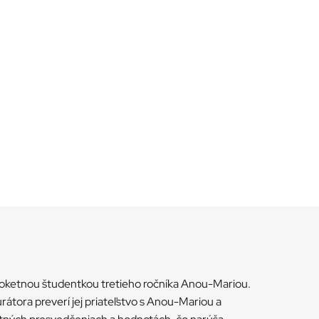
a koketnou študentkou tretieho ročníka Anou-Mariou.
átora preverí jej priateľstvo s Anou-Mariou a