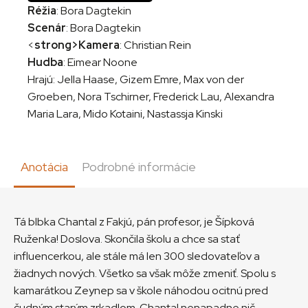
Réžia
: Bora Dagtekin
Scenár
: Bora Dagtekin
<
strong>Kamera
: Christian Rein
Hudba
: Eimear Noone
Hrajú: Jella Haase, Gizem Emre, Max von der
Groeben, Nora Tschirner, Frederick Lau, Alexandra
Maria Lara, Mido Kotaini, Nastassja Kinski
Anotácia
Podrobné informácie
Tá blbka Chantal z Fakjú, pán profesor, je Šípková
Ruženka! Doslova. Skončila školu a chce sa stať
influencerkou, ale stále má len 300 sledovateľov a
žiadnych nových. Všetko sa však môže zmeniť. Spolu s
kamarátkou Zeynep sa v škole náhodou ocitnú pred
čudným starým zrkadlom. Chantal nenapadne nič