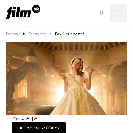
Menu
Domov
Premiéry
Fakjú princezné
-
+
Písmo:
A
|
A
Počúvajte článok