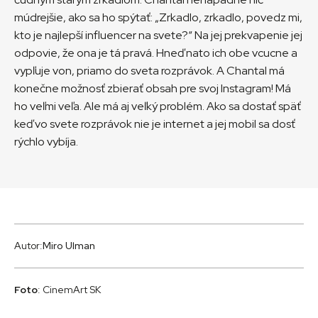
múdrejšie, ako sa ho spýtať: „Zrkadlo, zrkadlo, povedz mi,
kto je najlepší influencer na svete?“ Na jej prekvapenie jej
odpovie, že ona je tá pravá. Hneď nato ich obe vcucne a
vypľuje von, priamo do sveta rozprávok. A Chantal má
konečne možnosť zbierať obsah pre svoj Instagram! Má
ho veľmi veľa. Ale má aj veľký problém. Ako sa dostať späť
keď vo svete rozprávok nie je internet a jej mobil sa dosť
rýchlo vybíja.
Autor:
Miro Ulman
Foto
: CinemArt SK