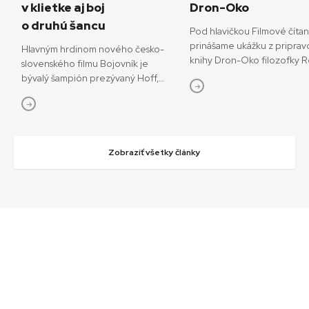
v klietke aj boj
Dron-Oko
o druhú šancu
Pod hlavičkou Filmové číta
prinášame ukážku z priprav
Hlavným hrdinom nového česko-
knihy Dron-Oko filozofky 
slovenského filmu Bojovník je
Javorčekovej. V knižnej edíc
bývalý šampión prezývaný Hoff,
časopisu Kino-Ikon Cinestéz
ktorý sa pokúša o návrat do sveta
onedlho vydá Slovenský fi
bojových športov. V snímke
ústav. V knihe sa autorka ve
režisérov Vojtěcha Friča a Tomáša
interdisciplinárnemu výsku
Dianišku ho stvárňuje Milan Ondrík.
dronov ako prototypu súča
Bojovník mal začiatkom júla svetovú
Zobraziť všetky články
technológií, ktoré menia o
premiéru na MFF Karlove Vary, od
sveta. Rozhodujúcu úlohu 
13. júla príde aj do slovenských kín.
podľa nej zohráva filmové v
Hoff podľa tvorcov nebojuje iba
dronov ako nástrojov so sní
o návrat do sveta, kde bol
funkciami, ktoré sa využívaj
šampiónom, ale najmä o návrat
svoj mocenský potenciál, ale
k rodine a šancu napraviť svoje
kontemplatívne účely. Med
chyby. „Nakrútiť film zo sveta MMA
externými prístrojmi a inter
nie je len o súbojoch v klietke. Je
zásahmi Transplantácia viden
to o príbehoch, ktoré sa za tým
mája 2023 sa uskutočnila pr
skrývajú – o pádoch, víťazstvách, o
úspešná transplantácia cel