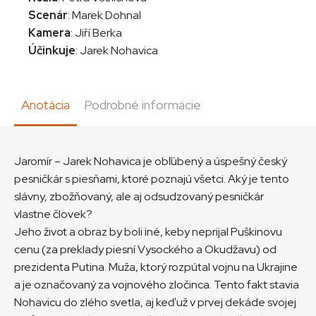
Scenár
: Marek Dohnal
Kamera
: Jiří Berka
Účinkuje
: Jarek Nohavica
Anotácia
Podrobné informácie
Jaromír – Jarek Nohavica je obľúbený a úspešný český
pesničkár s piesňami, ktoré poznajú všetci. Aký je tento
slávny, zbožňovaný, ale aj odsudzovaný pesničkár
vlastne človek?
Jeho život a obraz by boli iné, keby neprijal Puškinovu
cenu (za preklady piesní Vysockého a Okudžavu) od
prezidenta Putina. Muža, ktorý rozpútal vojnu na Ukrajine
a je označovaný za vojnového zločinca. Tento fakt stavia
Nohavicu do zlého svetla, aj keď už v prvej dekáde svojej