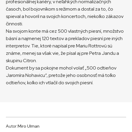
profesionálnej kariéry, v neľahkých normalizačných
časoch, bol bojovníkom s režimom a dostal za to, čo
spieval a hovoril na svojich koncertoch, niekoľko zákazov
činnosti.
Na svojom konte má cez 500 vlastných piesní, množstvo
básní a najmenej 120 textov a prekladov piesní pre iných
interpretov. Tie, ktoré napísal pre Mariu Rottrovú sú
známe, menej sa však vie, že písal aj pre Petra Jandu a
skupinu Citron.
Dokument by sa pokojne mohol volať „500 odtieňov
Jaromíra Nohavicu“, pretože jeho osobnosť má toľko
odtieňov, koľko ich vtlačil do svojich piesní.
Autor:
Miro Ulman