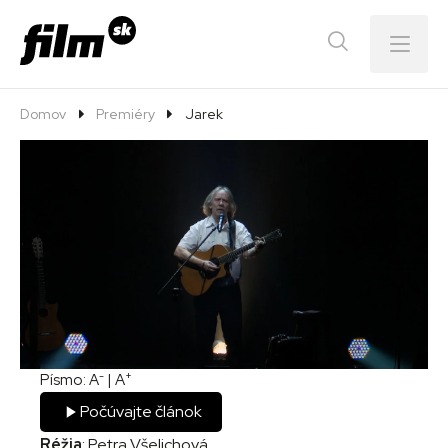
Menu
Domov
Premiéry
Jarek
-
+
Písmo:
A
|
A
Počúvajte článok
Réžia
: Petra Všelichová