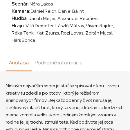
Scenár
: Nóra Lakos
Kamera
: Dániel Reich, Dániel Bálint
Hudba
: Jacob Meijer, Alexander Reumers
Hrajú
: Villő Demeter, László Mátray, Vivien Rujder,
Réka Tenki, Kati Zsurzs, Rozi Lovas, Zoltán Mucsi,
Hárs Bonca
Anotácia
Podrobné informácie
Nininým najväčším snom je stať sa spisovateľkou – svoju
kreativitu zdedila po otcovi, ktorý je režisérom
animovaných filmov. Jej každodenný život narúša jej
nešikovný mladší brat, ktorý sa venuje kúzlam, a keďže ich
mama zomrela veľmi skoro, jediným ženským vzorom v
rodine je jej trochu strnulá teta. Keď do života jej otca
vstúpi nová láska, Nina sa rozhodne spracovať stratu