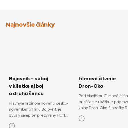
Najnovšie články
Bojovník – súboj
filmové čítanie
v klietke aj boj
Dron-Oko
o druhú šancu
Pod hlavičkou Filmové číta
prinášame ukážku z priprav
Hlavným hrdinom nového česko-
knihy Dron-Oko filozofky 
slovenského filmu Bojovník je
Javorčekovej. V knižnej edíc
bývalý šampión prezývaný Hoff,
časopisu Kino-Ikon Cinestéz
ktorý sa pokúša o návrat do sveta
onedlho vydá Slovenský fi
bojových športov. V snímke