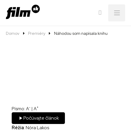
Menu
Domov
Premiéry
Náhodou som napísala knihu
-
+
Písmo:
A
|
A
Počúvajte článok
Réžia
: Nóra Lakos