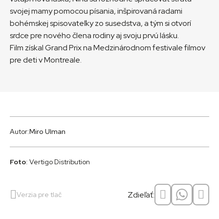
svojej mamy pomocou písania, inšpirovaná radami
bohémskej spisovateľky zo susedstva, a tým si otvorí
srdce pre nového člena rodiny aj svoju prvú lásku.
Film získal Grand Prix na Medzinárodnom festivale filmov
pre deti v Montreale.
Autor:
Miro Ulman
Foto
: Vertigo Distribution
Zdieľať:
Verzia pre tlač