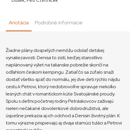
Dušek, Petr Čtvrtníček
Anotácia
Podrobné informácie
Žiadne plány dospelých nemôžu odolať detskej
vynaliezavosti. Denisa to zistí, keď jej starostlivo
naplánovaný výlet na talianske pobrežie skončí na
odľahlom českom kempingu. Zatiaľ čo sa zúfalo snaží
dostať všetko späť do normálu, jej dve deti rýchlo nájdu
cestu k Petrovi, ktorý nedobrovoľne spravuje niekoľko
lesných chát v romantickom kúte Svatojánské proudy.
Spolu s deťmi početnej rodiny Petráskovcov zažívajú
nielen nečakané dovolenkové dobrodružstvá, ale
úspešne prekazia aj ich odchod a Denisin životný plán. K
tomu výrazne prispievajú aj dvaja starnúci tuláci a Petrovi