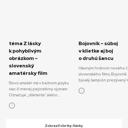
téma Z lásky
Bojovník – súboj
k pohyblivým
v klietke aj boj
obrázkom –
o druhú šancu
slovenský
Hlavným hrdinom nového č
amatérsky film
slovenského filmu Bojovník 
bývalý šampión prezývaný H
Slovo amatér má v bežnom jazyku
ktorý sa pokúša o návrat do
viac či menej pejoratívny význam.
bojových športov. V snímke
Označuje „diletanta“ alebo
režisérov Vojtěcha Friča a 
„neprofesionála“, postaveného do
Dianišku ho stvárňuje Milan 
protikladu k odborníkovi či
Bojovník mal začiatkom júla
profesionálovi. Ale pri definícii
premiéru na MFF Karlove Va
pojmu amatérsky film, o ktorom
13. júla príde aj do slovenský
bude aj tento text, je dobré sa
Zobraziť všetky články