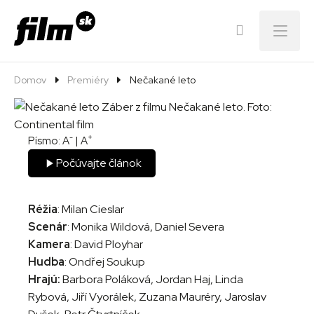
Menu
Domov
Premiéry
Nečakané leto
-
+
Písmo:
A
|
A
Počúvajte článok
Réžia
: Milan Cieslar
Scenár
: Monika Wildová, Daniel Severa
Kamera
: David Ployhar
Hudba
: Ondřej Soukup
Hrajú:
Barbora Poláková, Jordan Haj, Linda
Rybová, Jiří Vyorálek, Zuzana Mauréry, Jaroslav