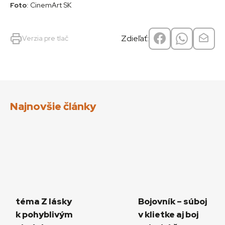
Foto
: CinemArt SK
Zdieľať:
Verzia pre tlač
Najnovšie články
téma Z lásky
Bojovník – súboj
k pohyblivým
v klietke aj boj