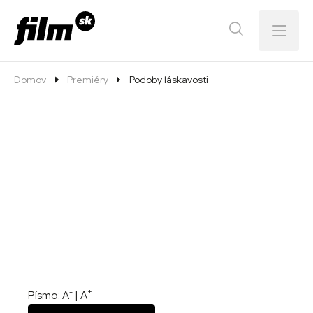
Menu
Domov
Premiéry
Podoby láskavosti
-
+
Písmo:
A
|
A