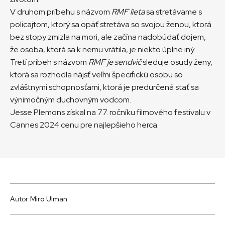
V druhom príbehu s názvom
RMF lieta
sa stretávame s
policajtom, ktorý sa opäť stretáva so svojou ženou, ktorá
bez stopy zmizla na mori, ale začína nadobúdať dojem,
že osoba, ktorá sa k nemu vrátila, je niekto úplne iný.
Tretí príbeh s názvom
RMF je sendvič
sleduje osudy ženy,
ktorá sa rozhodla nájsť veľmi špecifickú osobu so
zvláštnymi schopnosťami, ktorá je predurčená stať sa
výnimočným duchovným vodcom.
Jesse Plemons získal na 77. ročníku filmového festivalu v
Cannes 2024 cenu pre najlepšieho herca.
Autor:
Miro Ulman