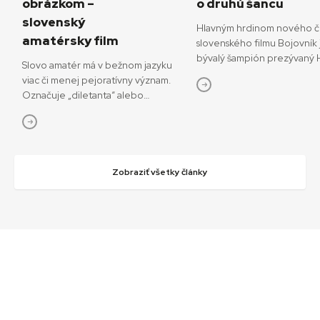
obrázkom –
o druhú šancu
slovenský
Hlavným hrdinom nového č
amatérsky film
slovenského filmu Bojovník 
bývalý šampión prezývaný H
Slovo amatér má v bežnom jazyku
ktorý sa pokúša o návrat do
viac či menej pejoratívny význam.
bojových športov. V snímke
Označuje „diletanta“ alebo
režisérov Vojtěcha Friča a 
„neprofesionála“, postaveného do
Dianišku ho stvárňuje Milan 
protikladu k odborníkovi či
Bojovník mal začiatkom júla
profesionálovi. Ale pri definícii
premiéru na MFF Karlove Va
pojmu amatérsky film, o ktorom
13. júla príde aj do slovenský
bude aj tento text, je dobré sa
Zobraziť všetky články
Hoff podľa tvorcov nebojuj
pozrieť na pôvodný význam tohto
o návrat do sveta, kde bol
slova. Vychádza z latinského amator
šampiónom, ale najmä o náv
(„milovník“, „ten, kto miluje“),
k rodine a šancu napraviť s
odvodeného od slovesa amare –
chyby. „Nakrútiť film zo sv
milovať. Do francúzštiny prešlo ako
nie je len o súbojoch v klie
amateur, odkiaľ sa rozšírilo do
to o príbehoch, ktoré sa za
väčšiny európskych jazykov vrátane
skrývajú – o pádoch, víťazst
slovenčiny. Z tohto pohľadu je
bojovnosti aj slabosti. Verím
amatér človek, ktorý niečo robí
Bojovník môže mať pre div
z lásky. Napríklad film. Krásne o