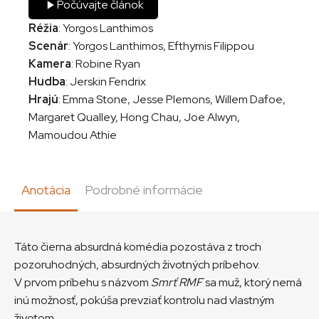
Počúvajte článok
Réžia
: Yorgos Lanthimos
Scenár
: Yorgos Lanthimos, Efthymis Filippou
Kamera
: Robine Ryan
Hudba
: Jerskin Fendrix
Hrajú
: Emma Stone, Jesse Plemons, Willem Dafoe,
Margaret Qualley, Hong Chau, Joe Alwyn,
Mamoudou Athie
Anotácia
Podrobné informácie
Táto čierna absurdná komédia pozostáva z troch
pozoruhodných, absurdných životných príbehov.
V prvom príbehu s názvom
Smrť RMF
sa muž, ktorý nemá
inú možnosť, pokúša prevziať kontrolu nad vlastným
životom.