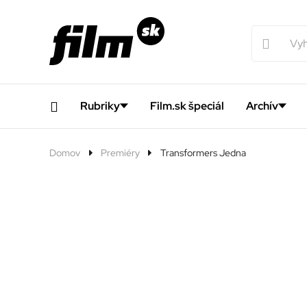
Rubriky
Film.sk špeciál
Archív
Domov
Premiéry
Transformers Jedna