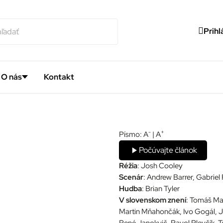
Prihl
O nás
Kontakt
-
+
Písmo:
A
|
A
Počúvajte článok
Réžia
: Josh Cooley
Scenár
: Andrew Barrer, Gabriel 
Hudba
: Brian Tyler
V slovenskom znení
: Tomáš Maš
Martin Mňahončák, Ivo Gogál, J
René Janokvič, Pavol Plevčík, T