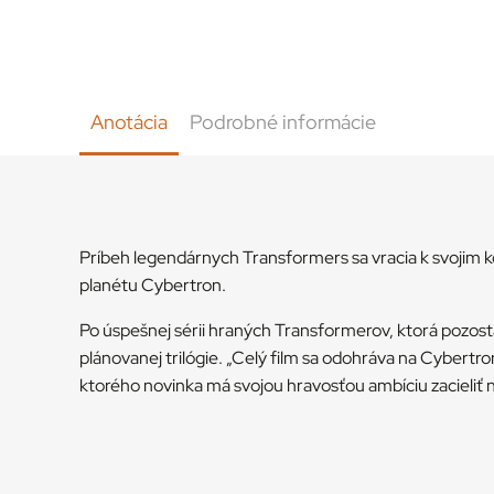
Anotácia
Podrobné informácie
Príbeh legendárnych Transformers sa vracia k svojim 
planétu Cybertron.
Po úspešnej sérii hraných Transformerov, ktorá pozos
plánovanej trilógie. „Celý film sa odohráva na Cybertron
ktorého novinka má svojou hravosťou ambíciu zacieliť n