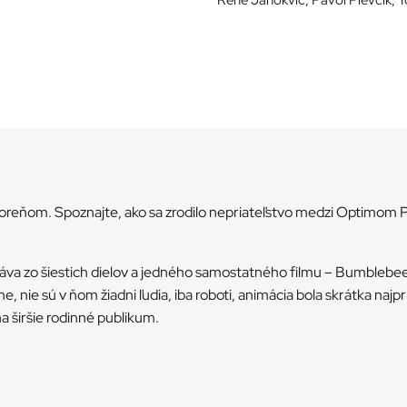
koreňom. Spoznajte, ako sa zrodilo nepriateľstvo medzi Optimom
táva zo šiestich dielov a jedného samostatného filmu – Bumblebee
e, nie sú v ňom žiadni ľudia, iba roboti, animácia bola skrátka najp
a širšie rodinné publikum.