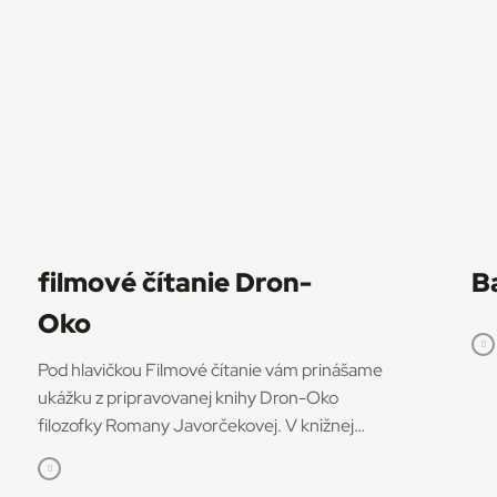
filmové čítanie Dron-
B
Oko
Pod hlavičkou Filmové čítanie vám prinášame
ukážku z pripravovanej knihy Dron-Oko
filozofky Romany Javorčekovej. V knižnej
edícii časopisu Kino-Ikon Cinestézia ju onedlho
vydá Slovenský filmový ústav. V knihe sa