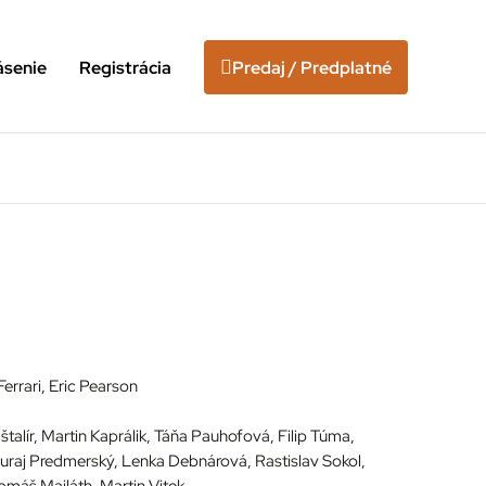
ásenie
Registrácia
Predaj / Predplatné
Ferrari, Eric Pearson
talír, Martin Kaprálik, Táňa Pauhofová, Filip Túma,
uraj Predmerský, Lenka Debnárová, Rastislav Sokol,
omáš Majláth, Martin Vitek