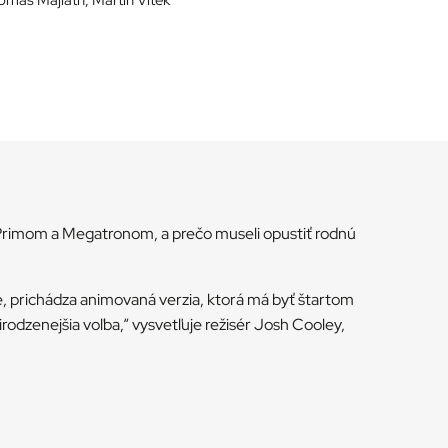
 Primom a Megatronom, a prečo museli opustiť rodnú
, prichádza animovaná verzia, ktorá má byť štartom
rirodzenejšia voľba,“ vysvetľuje režisér Josh Cooley,