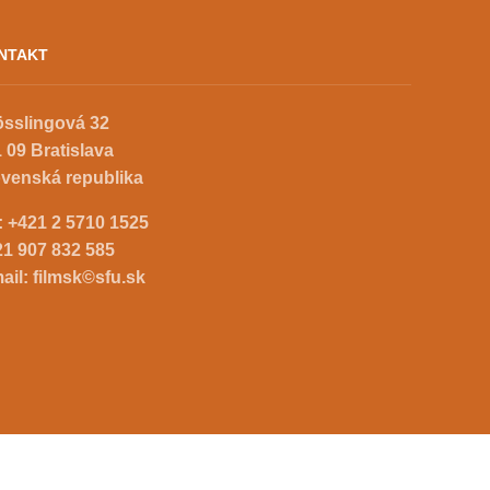
NTAKT
össlingová 32
 09 Bratislava
ovenská republika
.:
+421 2 5710 1525
21 907 832 585
ail:
filmsk©sfu.sk