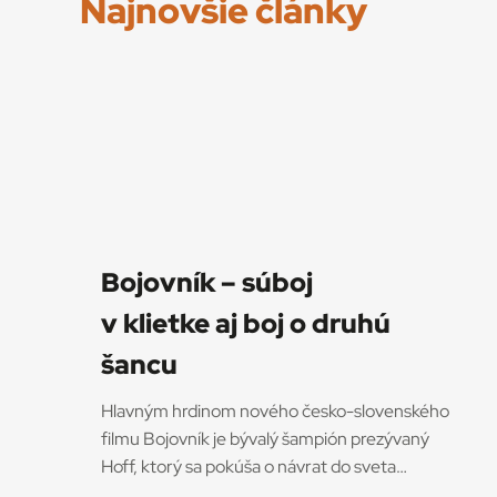
Najnovšie články
Bojovník – súboj
v klietke aj boj o druhú
šancu
Hlavným hrdinom nového česko-slovenského
filmu Bojovník je bývalý šampión prezývaný
Hoff, ktorý sa pokúša o návrat do sveta
bojových športov. V snímke režisérov Vojtěcha