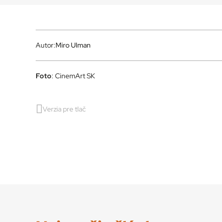
Autor:
Miro Ulman
Foto
: CinemArt SK
Verzia pre tlač