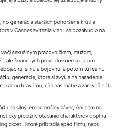
, no generácia starších pohoršene krútila
ktorá v Cannes zvíťazila vlani, sa pozabudlo na
ch voči sexuálnym pracovníčkam, mužom,
uší, ale finančných prevodov nemá dátum
nebojácnu, silnú a bojovnú, a potom tú reálnu
ážku generácie, ktorá si zvykla na nasadenie
ečakanou bravúrou, čím nás mätie a zároveň núti
du na silný, emocionálny záver; Ani nám na
áristicky precízne otáčanie charakterov dopĺňa
ickostí, ktoré pribrzdia spád filmu, napr.