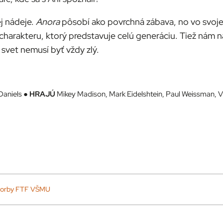
ej nádeje.
Anora
pôsobí ako povrchná zábava, no vo svojej
harakteru, ktorý predstavuje celú generáciu. Tiež nám na
 svet nemusí byť vždy zlý.
Daniels ●
HRAJÚ
Mikey Madison, Mark Eidelshtein, Paul Weissman, 
j tvorby FTF VŠMU