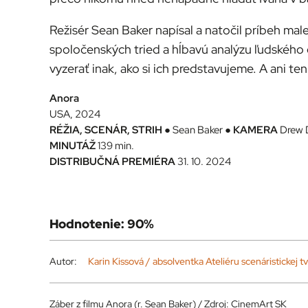
Režisér Sean Baker napísal a natočil príbeh mal
spoločenských tried a hĺbavú analýzu ľudského c
vyzerať inak, ako si ich predstavujeme. A ani ten
Anora
USA, 2024
RÉŽIA, SCENÁR, STRIH
● Sean Baker ●
KAMERA
Drew 
MINUTÁŽ
139 min.
DISTRIBUČNÁ PREMIÉRA
31. 10. 2024
Hodnotenie: 90%
Autor:
Karin Kissová / absolventka Ateliéru scenáristicke
Záber z filmu Anora (r. Sean Baker) / Zdroj: CinemArt SK