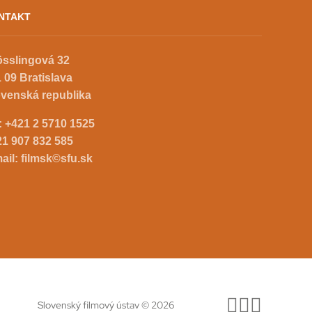
NTAKT
össlingová 32
 09 Bratislava
ovenská republika
.:
+421 2 5710 1525
21 907 832 585
ail:
filmsk©sfu.sk
Slovenský filmový ústav © 2026