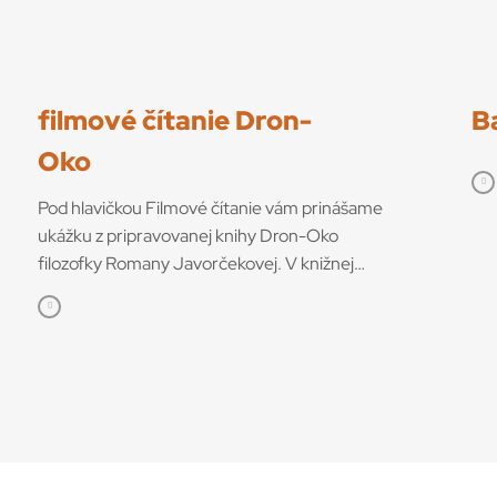
filmové čítanie Dron-
B
Oko
Pod hlavičkou Filmové čítanie vám prinášame
ukážku z pripravovanej knihy Dron-Oko
filozofky Romany Javorčekovej. V knižnej
edícii časopisu Kino-Ikon Cinestézia ju onedlho
vydá Slovenský filmový ústav. V knihe sa
autorka venuje interdisciplinárnemu výskumu
dronov ako prototypu súčasných technológií,
ktoré menia obraz sveta. Rozhodujúcu úlohu v
tom podľa nej zohráva filmové využitie dronov
ako nástrojov so snímacími funkciami, ktoré sa
využívajú pre svoj mocenský potenciál, ale aj