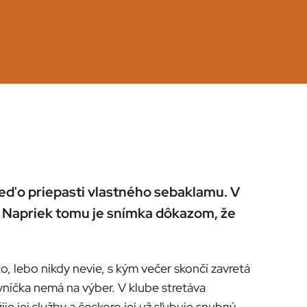
ď o priepasti vlastného sebaklamu. V
. Napriek tomu je snímka dôkazom, že
 lebo nikdy nevie, s kým večer skončí zavretá
vníčka nemá na výber. V klube stretáva
 jej služby a čoskoro jej už sľubuje snubný