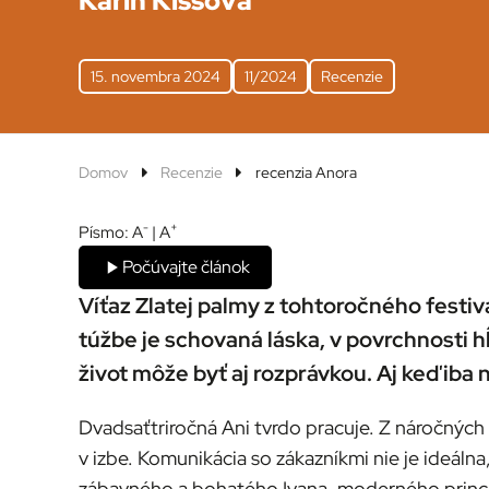
Karin Kissová
15. novembra 2024
11/2024
Recenzie
Domov
Recenzie
recenzia Anora
-
+
Písmo:
A
|
A
Počúvajte článok
Víťaz Zlatej palmy z tohtoročného fest
túžbe je schovaná láska, v povrchnosti
život môže byť aj rozprávkou. Aj keď iba 
Dvadsaťtriročná Ani tvrdo pracuje. Z náročnýc
v izbe. Komunikácia so zákazníkmi nie je ideáln
zábavného a bohatého Ivana, moderného princa s