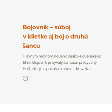
Bojovník – súboj
v klietke aj boj o druhú
šancu
Hlavným hrdinom nového česko-slovenského
filmu Bojovník je bývalý šampión prezývaný
Hoff, ktorý sa pokúša o návrat do sveta
bojových športov. V snímke režisérov Vojtěcha
Friča a Tomáša Dianišku ho stvárňuje Milan
Ondrík. Bojovník mal začiatkom júla svetovú
premiéru na MFF Karlove Vary, od 13. júla
príde aj do slovenských kín. Hoff podľa tvorcov
nebojuje iba o návrat do sveta, kde bol