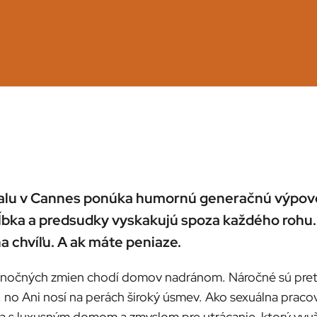
ivalu v Cannes ponúka humornú generačnú výpove
 hĺbka a predsudky vyskakujú spoza každého rohu
na chvíľu. A ak máte peniaze.
h nočných zmien chodí domov nadránom. Náročné sú preto,
a, no Ani nosí na perách široký úsmev. Ako sexuálna praco
 luxusným domom a zmyslom pre utrácanie, ktorý využije