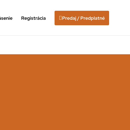
ásenie
Registrácia
Predaj / Predplatné