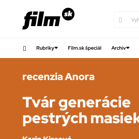
Rubriky
Film.sk špeciál
Archív
recenzia Anora
Tvár generácie
pestrých masie