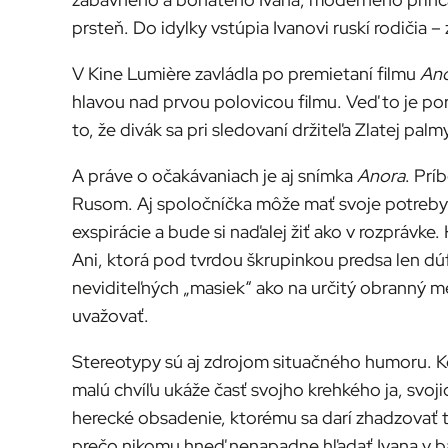
prsteň. Do idylky vstúpia Ivanovi ruskí rodičia 
V Kine Lumière zavládla po premietaní filmu
An
hlavou nad prvou polovicou filmu. Veď to je po
to, že divák sa pri sledovaní držiteľa Zlatej palm
A práve o očakávaniach je aj snímka
Anora
. Prí
Rusom. Aj spoločníčka môže mať svoje potreby.
exspirácie a bude si naďalej žiť ako v rozprávk
Ani, ktorá pod tvrdou škrupinkou predsa len dú
neviditeľných „masiek“ ako na určitý obranný m
uvažovať.
Stereotypy sú aj zdrojom situačného humoru. Ko
malú chvíľu ukáže časť svojho krehkého ja, svoj
herecké obsadenie, ktorému sa darí zhadzovať t
prečo nikomu hneď nenapadne hľadať Ivana v bar