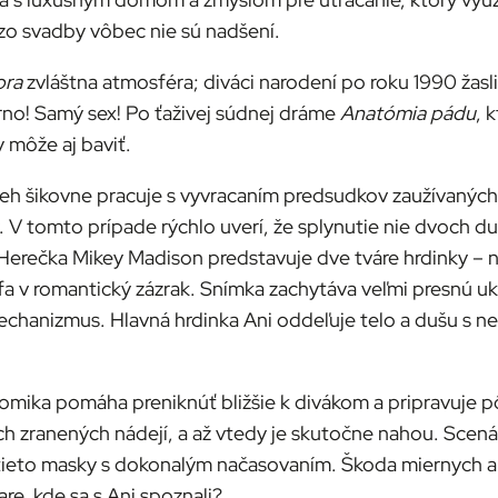
– zo svadby vôbec nie sú nadšení.
ora
zvláštna atmosféra; diváci narodení po roku 1990 žasli
rno! Samý sex! Po ťaživej súdnej dráme
Anatómia pádu
, 
y môže aj baviť.
beh šikovne pracuje s vyvracaním predsudkov zaužívaný
 V tomto prípade rýchlo uverí, že splynutie nie dvoch d
e. Herečka Mikey Madison predstavuje dve tváre hrdinky – 
fa v romantický zázrak. Snímka zachytáva veľmi presnú uk
echanizmus. Hlavná hrdinka Ani oddeľuje telo a dušu s n
mika pomáha preniknúť bližšie k divákom a pripravuje pô
ich zranených nádejí, a až vtedy je skutočne nahou. Scen
ieto masky s dokonalým načasovaním. Škoda miernych alog
e, kde sa s Ani spoznali?