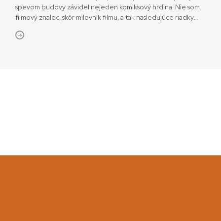
spevom budovy závidel nejeden komiksový hrdina. Nie som
filmový znalec, skôr milovník filmu, a tak nasledujúce riadky
budú vychádzať skôr z emócií ako z racionálnej analýzy.
„Súfilmie“ dvojice Brdečka – Lipský Začínajúca puberta je
obdobím prvých lások a presne v tomto období ma zasiahli
dva filmy, ktoré […]