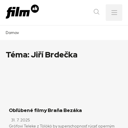
Menu
Domov
Téma:
Jiří Brdečka
Obľúbené filmy Braňa Bezáka
31. 7. 2025
Grófovi Teleke z Tölökö by superschopnosť rúcať operným