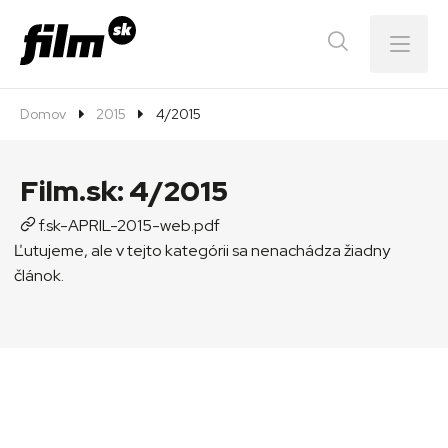
Menu
Domov
2015
4/2015
Film.sk:
4/2015
f.sk-APRIL-2015-web.pdf
Ľutujeme, ale v tejto kategórii sa nenachádza žiadny
článok.