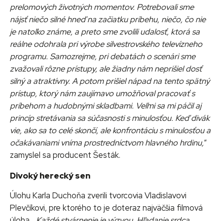
prelomových životných momentov. Potrebovali sme
nájsť niečo silné hneď na začiatku príbehu, niečo, čo nie
je natoľko známe, a preto sme zvolili udalosť, ktorá sa
reálne odohrala pri výrobe silvestrovského televízneho
programu. Samozrejme, pri debatách o scenári sme
zvažovali rôzne prístupy, ale žiadny nám neprišiel dosť
silný a atraktívny. A potom prišiel nápad na tento spätný
prístup, ktorý nám zaujímavo umožňoval pracovať s
príbehom a hudobnými skladbami. Veľmi sa mi páčil aj
princíp stretávania sa súčasnosti s minulosťou. Keď divák
vie, ako sa to celé skončí, ale konfrontáciu s minulosťou a
očakávaniami vníma prostredníctvom hlavného hrdinu,
“
zamyslel sa producent Šesták.
Divoký herecký sen
Úlohu Karla Duchoňa zverili tvorcovia Vladislavovi
Plevčíkovi, pre ktorého to je doteraz najväčšia filmová
úloha.
„Každé stvárnenie je výzvou. Hľadanie srdca,