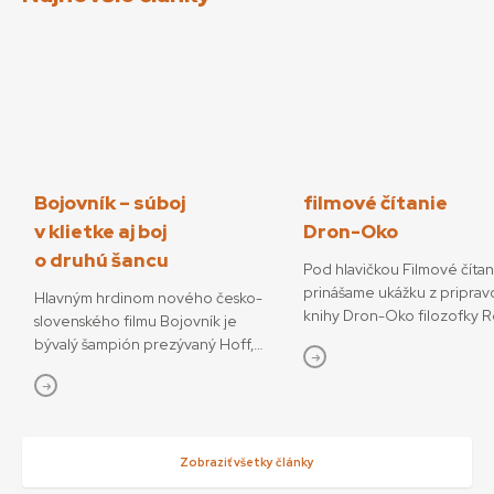
Bojovník – súboj
filmové čítanie
v klietke aj boj
Dron-Oko
o druhú šancu
Pod hlavičkou Filmové číta
prinášame ukážku z priprav
Hlavným hrdinom nového česko-
knihy Dron-Oko filozofky 
slovenského filmu Bojovník je
Javorčekovej. V knižnej edíc
bývalý šampión prezývaný Hoff,
časopisu Kino-Ikon Cinestéz
ktorý sa pokúša o návrat do sveta
onedlho vydá Slovenský fi
bojových športov. V snímke
ústav. V knihe sa autorka ve
režisérov Vojtěcha Friča a Tomáša
interdisciplinárnemu výsku
Dianišku ho stvárňuje Milan Ondrík.
dronov ako prototypu súča
Bojovník mal začiatkom júla svetovú
Zobraziť všetky články
technológií, ktoré menia o
premiéru na MFF Karlove Vary, od