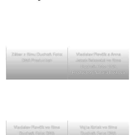
Záber z filmu Duchoň. Foto:
Vladislav Plevčík a Anna
DNA Production
Jakab Rakovská vo filme
Duchoň. Foto: DNA
Production/Nataša Bošková
Vladislav Plevčík vo filme
Vojta Kotek vo filme
Duchoň. Foto: DNA
Duchoň. Foto: DNA