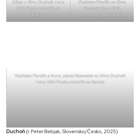
Záber z filmu Duchoň. Foto:
Vladislav Plevčík vo filme
DNA Production/Peter
Duchoň. Foto: DNA
Korček
Production/Peter Korček
Vladislav Plevčík a Anna Jakab Rakovská vo filme Duchoň.
Foto: DNA Production/Peter Korček
Duchoň
(r. Peter Bebjak, Slovensko/Česko, 2025)