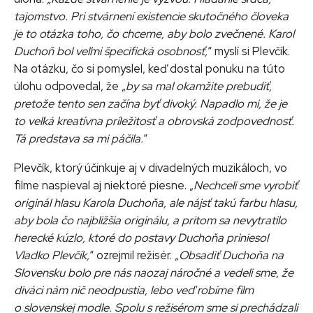
tajomstvo. Pri stvárnení existencie skutočného človeka
je to otázka toho, čo chceme, aby bolo zvečnené. Karol
Duchoň bol veľmi špecifická osobnosť,
“ myslí si Plevčík.
Na otázku, čo si pomyslel, keď dostal ponuku na túto
úlohu odpovedal, že „
by sa mal okamžite prebudiť,
pretože tento sen začína byť divoký. Napadlo mi, že je
to veľká kreatívna príležitosť a obrovská zodpovednosť.
Tá predstava sa mi páčila.
“
Plevčík, ktorý účinkuje aj v divadelných muzikáloch, vo
filme naspieval aj niektoré piesne. „
Nechceli sme vyrobiť
originál hlasu Karola Duchoňa, ale nájsť takú farbu hlasu,
aby bola čo najbližšia originálu, a pritom sa nevytratilo
herecké kúzlo, ktoré do postavy Duchoňa priniesol
Vladko Plevčík,
“ ozrejmil režisér. „
Obsadiť Duchoňa na
Slovensku bolo pre nás naozaj náročné a vedeli sme, že
diváci nám nič neodpustia, lebo veď robíme film
o slovenskej modle. Spolu s režisérom sme si prechádzali