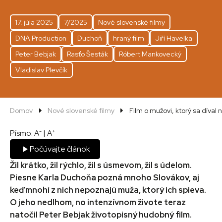
17. júla 2025
7/2025
Nové slovenské filmy
DNA Production
Duchoň
hraný film
Jiří Havelka
Peter Bebjak
Rasťo Šesták
Róbert Mankovecký
Vladislav Plevčík
Domov
Nové slovenské filmy
Film o mužovi, ktorý sa díva
-
+
Písmo:
A
|
A
Počúvajte článok
Žil krátko, žil rýchlo, žil s úsmevom, žil s údelom.
Piesne Karla Duchoňa pozná mnoho Slovákov, aj
keď mnohí z nich nepoznajú muža, ktorý ich spieva.
O jeho nedlhom, no intenzívnom živote teraz
natočil Peter Bebjak životopisný hudobný film.