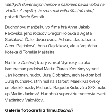
všetkých slovenských hercov a nakoniec padla voľba na
Vladka. A myslím, že sme mali veľmi šťastnú ruku,
“
potvrdil Rasťo Šesták.
Duchoňovu manželku vo filme hrá Anna Jakab
Rakovská, jeho rodičov Gregor Hološka a Agáta
Spišáková. Ďalej diváci uvidia Adriána Jastrabana,
Alenu Pajtinkovú, Annu Gajdzikovú, ale aj Vojtěcha
Koteka či Tomáša Maštalíra.
Na filme
Duchoň
, ktorý vznikal štyri roky, sa ako
kameraman podpísal Martin Žiaran. Kostýmy vytvoril
Ján Kocman, hudbu Juraj Dobrakov, architektom bol
Juraj Kuchárek, strih mal na starosti Marek Kráľovský,
umelecké masky Michaela Ragoubi Kicková a SFX make
up Martin Jankovič. Hudobnú supervíziu tvorcovia zverili
Vladimírovi Valovičovi.
Galéria fotografií z filmu
Duchoň