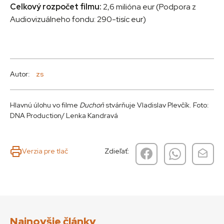
Celkový rozpočet filmu:
2,6 milióna eur (Podpora z
Audiovizuálneho fondu: 290-tisíc eur)
Autor:
zs
Hlavnú úlohu vo filme
Duchoň
stvárňuje Vladislav Plevčík. Foto:
DNA Production/ Lenka Kandravá
Verzia pre tlač
Zdieľať:
Najnovšie články