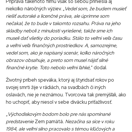
Príprava takéhoto filmu však so sebou priniesla aj
niekoľko náročných výziev. „
Vedel som, že budem musieť
riešiť autorské a licenčné práva, ale úprimne som
nečakal, že to bude v takomto rozsahu. Práva na jeho
skladby neboli z minulosti vyriešené, takže sme ich
museli dať všetky do poriadku. Stálo to veľmi veľa času
a veľmi veľa finančných prostriedkov. A, samozrejme,
vedel som, ako je napísaný scenár, koľko náročných
obrazov obsahuje, a preto som musel nájsť silné
finančné krytie. Toto nebolo veľmi ľahké,
“ dodal.
Životný príbeh speváka, ktorý aj štyridsať rokov po
svojej smrti žije v rádiách, na svadbách či iných
oslavách, nie je neznámou. Tvorcovia tak premýšľali, ako
ho uchopiť, aby niesol v sebe divácku príťažlivosť.
„
Východiskovým bodom bolo pre nás spomínané
predstavenie
Zem pamätá
. Nezačína sa síce v roku
1984, ale veľmi silno pracovalo s témou kľúčových a