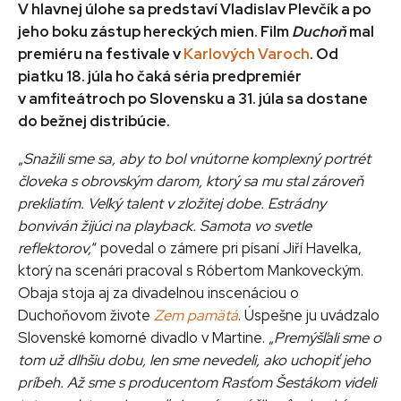
V hlavnej úlohe sa predstaví Vladislav Plevčík a po
jeho boku zástup hereckých mien. Film
Duchoň
mal
premiéru na festivale v
Karlových Varoch
. Od
piatku 18. júla ho čaká séria predpremiér
v amfiteátroch po Slovensku a 31. júla sa dostane
do bežnej distribúcie.
„
Snažili sme sa, aby to bol vnútorne komplexný portrét
človeka s obrovským darom, ktorý sa mu stal zároveň
prekliatím. Veľký talent v zložitej dobe. Estrádny
bonviván žijúci na playback. Samota vo svetle
reflektorov,
“ povedal o zámere pri písaní Jiří Havelka,
ktorý na scenári pracoval s Róbertom Mankoveckým.
Obaja stoja aj za divadelnou inscenáciou o
Duchoňovom živote
Zem pamätá
. Úspešne ju uvádzalo
Slovenské komorné divadlo v Martine. „
Premýšľali sme o
tom už dlhšiu dobu, len sme nevedeli, ako uchopiť jeho
príbeh. Až sme s producentom Rasťom Šestákom videli