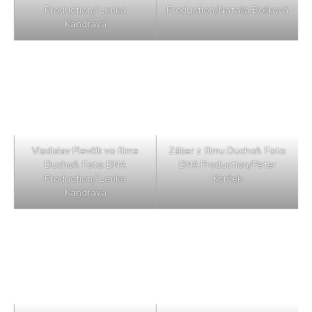
Production/ Lenka
Production/Nataša Bošková
Kandravá
Vladislav Plevčík vo filme
Záber z filmu Duchoň. Foto:
Duchoň. Foto: DNA
DNA Production/Peter
Production/ Lenka
Korček
Kandravá