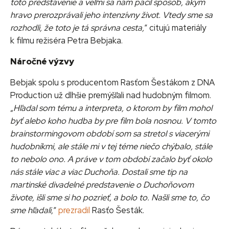
toto predstavenie a veľmi sa nám páčil spôsob, akým
hravo prerozprávali jeho intenzívny život. Vtedy sme sa
rozhodli, že toto je tá správna cesta,
“ citujú materiály
k filmu režiséra Petra Bebjaka.
Náročné výzvy
Bebjak spolu s producentom Rasťom Šestákom z DNA
Production už dlhšie premýšľali nad hudobným filmom.
„
Hľadal som tému a interpreta, o ktorom by film mohol
byť alebo koho hudba by pre film bola nosnou. V tomto
brainstormingovom období som sa stretol s viacerými
hudobníkmi, ale stále mi v tej téme niečo chýbalo, stále
to nebolo ono. A práve v tom období začalo byť okolo
nás stále viac a viac Duchoňa. Dostali sme tip na
martinské divadelné predstavenie o Duchoňovom
živote, išli sme si ho pozrieť, a bolo to. Našli sme to, čo
sme hľadali,
“
prezradil
Rasťo Šesták.