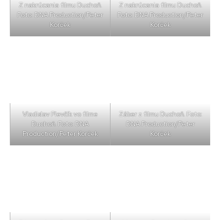
Z nakrúcania filmu Duchoň.
Z nakrúcania filmu Duchoň.
Foto: DNA Production/Peter
Foto: DNA Production/Peter
Korček
Korček
Vladislav Plevčík vo filme
Záber z filmu Duchoň. Foto:
Duchoň. Foto: DNA
DNA Production/Peter
Production/Peter Korček
Korček