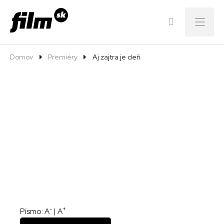
Menu
Domov
Premiéry
Aj zajtra je deň
-
+
Písmo:
A
|
A