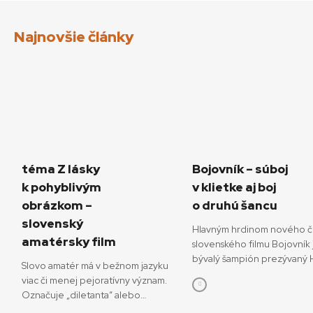
Najnovšie články
téma Z lásky
Bojovník – súboj
k pohyblivým
v klietke aj boj
obrázkom –
o druhú šancu
slovenský
Hlavným hrdinom nového č
amatérsky film
slovenského filmu Bojovník 
bývalý šampión prezývaný H
Slovo amatér má v bežnom jazyku
ktorý sa pokúša o návrat do
viac či menej pejoratívny význam.
bojových športov. V snímke
Označuje „diletanta“ alebo
režisérov Vojtěcha Friča a 
„neprofesionála“, postaveného do