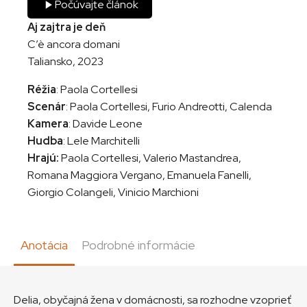
Počúvajte článok
Aj zajtra je deň
C’è ancora domani
Taliansko, 2023
Réžia
: Paola Cortellesi
Scenár
: Paola Cortellesi, Furio Andreotti, Calenda
Kamera
: Davide Leone
Hudba
: Lele Marchitelli
Hrajú:
Paola Cortellesi, Valerio Mastandrea,
Romana Maggiora Vergano, Emanuela Fanelli,
Giorgio Colangeli, Vinicio Marchioni
Anotácia
Podrobné informácie
Delia, obyčajná žena v domácnosti, sa rozhodne vzoprieť