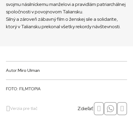
svojmu násilníckemu manželovi a pravidlám patriarchálnej
spoločnosti v povojnovom Taliansku.
Silný a zároveň zábavný film o ženskej sile a solidarite,
ktorý v Taliansku prekonal všetky rekordy návštevnosti.
Autor:
Miro Ulman
FOTO: FILMTOPIA
Zdieľať:
Verzia pre tlač