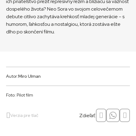
ich priateľstvo prežiť represívny režim a blížiacu sa vážnosť
dospelého života? Neo Sora vo svojom celovečernom
debute citlivo zachytáva krehkosť mladej generácie – s
humorom, ľahkosťou a nostalgiou, ktorá zostáva ešte
dlho po skončení filmu.
Autor:
Miro Ulman
Foto: Pilot film
Zdieľať:
Verzia pre tlač