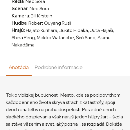
Réžia
: Neo Sora
Scenár
: Neo Sora
Kamera
: Bill Kirstein
Hudba
: Robert Ouyang Rusli
Hrajú:
Hajato Kurihara, Jukito Hidaka, Júta Hajaši,
Shina Peng, Makiko Watanabe, Širó Sano, Ajumu
Nakadžima
Anotácia
Podrobné informácie
Tokio v blízkej budúcnosti. Mesto, kde sa pod povrchom
každodenného života skrýva strach z katastrofy, spojí
dvoch priateľov na prahu dospelosti. Posledné dni ich
sladkého dospievania však naruší jeden hlúpy žart – škola
sa stáva väzením a svet, aký poznali, sa rozpadá. Dokáže