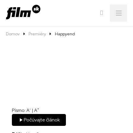
Menu
Domov
Premiéry
Happyend
-
+
Písmo:
A
|
A
Počúvajte článok