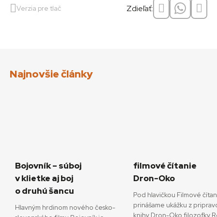
Zdieľať:
Verzia pre tlač
Najnovšie články
Bojovník – súboj
filmové čítanie
v klietke aj boj
Dron-Oko
o druhú šancu
Pod hlavičkou Filmové číta
prinášame ukážku z priprav
Hlavným hrdinom nového česko-
knihy Dron-Oko filozofky 