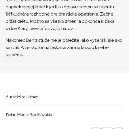
napriek svojej láske k jedlu a objavujúcemu sa talentu
šéfkuchára rozhodne pre drastické opatrenia. Začne
držať diétu. Možno sa všetko zmení a dokonca si získa
srdce Kláry, dievčaťa svojich snov…
Nakoniec Ben zistí, že nie je dôležité, ako vyzeráš, ale ako
sa cítiš. A že skutočná láska sa začína láskou k sebe
samému.
Autor:
Miro Ulman
Foto
: Magic Box Slovakia