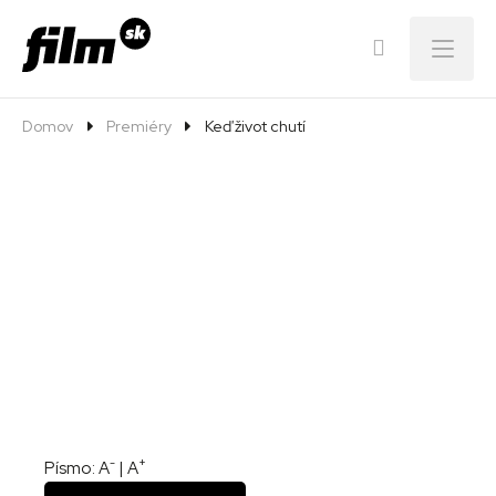
Menu
Domov
Premiéry
Keď život chutí
-
+
Písmo:
A
|
A