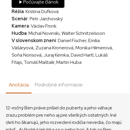
Počúvajte článok
Réžia
: Kristina Dufková
Scenár
: Petr Jarchovský
Kamera
: Václav Fronk
Hudba
: Michal Novinski, Walter Schnitzelsoon
V slovenskom znení
: Daniel Fischer, Emília
Vášáryová, Zuzana Kronerová, Monika Hilmerová,
Soňa Norisová, Juraj Kemka, David Hartl, Lukáš
Frlajs, Tomáš Maštalír, Martin Huba
Anotácia
Podrobné informácie
12-ročný Ben práve prišiel do puberty a jeho váha je
zrazu problém pre neho aj pre všetkých ostatných. Iné
deti ho šikanujú, jeho rozvedení rodičia nevedia, čo majú
robiť… Aj školská lekárka sa o neho bojí. A tak sa Ben