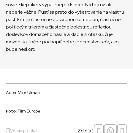
sovietskej rakety vypálenej na Fínsko. Nikto ju však
neberie vážne. Pustí sa preto do vyšetrovania na vlastnú
päsť. Film je čiastočne absurdnou komédiou, čiastočne
politickým trilerom a čiastočne bolestnou reflexiou
dôsledkov domáceho násilia a kladie si otázku, či je
možné skutočne pochopiť nebezpečenstvo skôr, ako
bude neskoro.
Autor:
Miro Ulman
Foto
: Film Europe
Zdieľať:
Verzia pre tlač