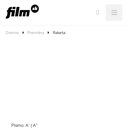
Menu
Domov
Premiéry
Raketa
-
+
Písmo:
A
|
A