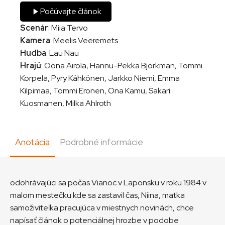
Počúvajte článok
Scenár
: Miia Tervo
Kamera
: Meelis Veeremets
Hudba
: Lau Nau
Hrajú
: Oona Airola, Hannu-Pekka Björkman, Tommi
Korpela, Pyry Kähkönen, Jarkko Niemi, Emma
Kilpimaa, Tommi Eronen, Ona Kamu, Sakari
Kuosmanen, Milka Ahlroth
Anotácia
Podrobné informácie
odohrávajúci sa počas Vianoc v Laponsku v roku 1984 v
malom mestečku kde sa zastavil čas, Niina, matka
samoživiteľka pracujúca v miestnych novinách, chce
napísať článok o potenciálnej hrozbe v podobe