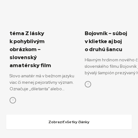
téma Z lásky
Bojovník – súboj
k pohyblivým
v klietke aj boj
obrázkom –
o druhú šancu
slovenský
Hlavným hrdinom nového č
amatérsky film
slovenského filmu Bojovník 
bývalý šampión prezývaný H
Slovo amatér má v bežnom jazyku
ktorý sa pokúša o návrat do
viac či menej pejoratívny význam.
bojových športov. V snímke
Označuje „diletanta“ alebo
režisérov Vojtěcha Friča a 
„neprofesionála“, postaveného do
Dianišku ho stvárňuje Milan 
protikladu k odborníkovi či
Bojovník mal začiatkom júla
profesionálovi. Ale pri definícii
premiéru na MFF Karlove Va
pojmu amatérsky film, o ktorom
13. júla príde aj do slovenský
bude aj tento text, je dobré sa
Zobraziť všetky články
Hoff podľa tvorcov nebojuj
pozrieť na pôvodný význam tohto
o návrat do sveta, kde bol
slova. Vychádza z latinského amator
šampiónom, ale najmä o náv