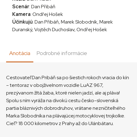
Scenár
: Dan Přibáň
Kamera
: Ondřej Hošek
Účinkujú
: Dan Přibáň, Marek Slobodník, Marek
Duranský, Vojtěch Duchoslav, Ondřej Hošek
Anotácia
Podrobné informácie
Cestovateľ Dan Pribáň sa po šiestich rokoch vracia do kín
– tentoraz v obojživelnom vozidle LuAZ 967,
prezývanom žltá žaba, ktoré nielen jadzí, ale aj pláva!
Spolu s ním vyráža na divokú cestu česko-slovenská
partia bláznivých dobrodruhov, vrátane nezničiteľného
Marka Slobodníka na plávajúcej motocyklovej trojkolke.
Cieľ? 18 000 kilometrov z Prahy až do Ulánbátaru.