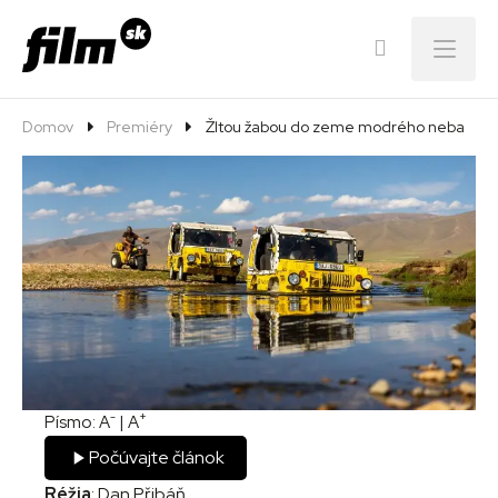
Menu
Domov
Premiéry
Žltou žabou do zeme modrého neba
-
+
Písmo:
A
|
A
Počúvajte článok
Réžia
: Dan Přibáň