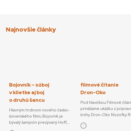
Najnovšie články
Bojovník – súboj
filmové čítanie
v klietke aj boj
Dron-Oko
o druhú šancu
Pod hlavičkou Filmové číta
prinášame ukážku z priprav
Hlavným hrdinom nového česko-
knihy Dron-Oko filozofky 
slovenského filmu Bojovník je
Javorčekovej. V knižnej edíc
bývalý šampión prezývaný Hoff,
časopisu Kino-Ikon Cinestéz
ktorý sa pokúša o návrat do sveta