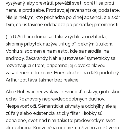
vyzývaný, aby prevrátil, prevážil svet, obrátil sa proti
nemu a proti sebe. Proti svojej revenantskej podstate.
Nie je niekým, kto prichádza po dlhej absencii, ale skôr
tým, čo ustavične odchádza po prikrátkej prítomnosti.
(…) U Arthura doma sa Italia v rýchlosti rozhliada,
skromný príbytok nazýva „rifugio“, pekným útulkom.
Vonku si spomenie na miesto, kde sa narodila, na
andiroby, žakarandy. Náhle ju rozveselí symetricky sa
rozvetvujúci strom, pripomína jej človeka hlavou
zasadeného do zeme. Hneď ukáže i na ďalší podobný.
Arthur zostáva takmer bez reakcie.
Alice Rohrwacher zvoláva nevinnosť, oslavy, groteskné
echo. Rozhovory nepravdepodobných duchov.
Nespavosť očí. Sémantické závraty a odchýlky, ale aj
zúfalý alebo existencialistický filter. Hrobky sú
odhalené, svet nad nimi takisto: predovšetkým svet
ako zábrana. Konvenčná geometria živého a neživého,