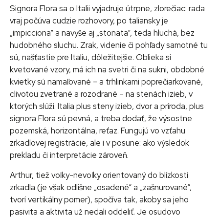
Signora Flora sa o Italii vyjadruje útrpne, zlorečiac: rada
vraj počúva cudzie rozhovory, po taliansky je
„impicciona“ a navyše aj „stonata“, teda hluchá, bez
hudobného sluchu. Zrak, videnie či pohľady samotné tu
sú, našťastie pre Italiu, dôležitejšie. Oblieka si
kvetované vzory, má ich na svetri či na sukni, obdobné
kvietky sú namaľované – a trhlinkami poprečiarkované,
clivotou zvetrané a rozodrané – na stenách izieb, v
ktorých slúži. Italia plus steny izieb, dvor a príroda, plus
signora Flora sú pevná, a treba dodať, že výsostne
pozemská, horizontálna, reťaz. Fungujú vo vzťahu
zrkadlovej registrácie, ale i v posune: ako výsledok
prekladu či interpretácie zároveň.
Arthur, tiež voľky-nevoľky orientovaný do blízkosti
zrkadla (je však odlišne „osadené“ a „zašnurované“,
tvorí vertikálny pomer), spočíva tak, akoby sa jeho
pasivita a aktivita už nedali oddeliť. Je osudovo