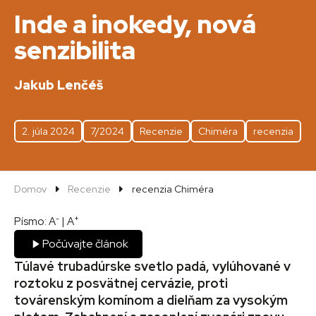
Inde a inokedy, nová
senzibilita
Jakub Lenčéš
2. júla 2024
7/2024
Recenzie
Chiméra
recenzia
Domov
Recenzie
recenzia Chiméra
-
+
Písmo:
A
|
A
Počúvajte článok
Túlavé trubadúrske svetlo padá, vylúhované v
roztoku z posvätnej cervázie, proti
továrenským komínom a dielňam za vysokým