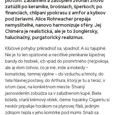
plotom. Zabahnení a zasoplení zvonári znovu
zatúžili po keramike, brošniach, šperkoch; po
financiách, chlípaní ypokrasu z amfor a kylixov
pod žeriavmi. Alice Rohrwacher prepája
nemysliteľné, nanovo harmonizuje sféry. Jej
Chiméra je realistická, ale je to žonglérsky,
halucinačný, purgatorický realizmus.
Kľúčové pohyby: prikradnúť sa, vpadnúť. A sú tajuplné.
Nie je to len opätovné a necitlivé prenikanie lúpežnej
bandy do hrobiek, ich vpád do posmrtného (ne)pokoja,
ale aj vlom čohosi, čo je iné, inde a inokedy –
komatickej, temnej výplne – do vzduchu a hmoty, do
tela hlavnej postavy, do Arthura, ktorý je tu a teraz, v
istom čase, na konkrétnom mieste. Štvaný
jasnovidením zobúdza sa v zaľudnenom kupé. Biela
košeľa, starší krémový oblek, čierne topánky. Cigaretu si
neskôr pripaľuje horákom na plynovej fľaši, jediným
zdrojom tepla v jeho komôrke pod múrmi. Snaží sa