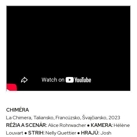
CHIMÉRA
La Chimera, Taliansko, Francúzsko, Švajčiarsko, 2023
RÉŽIA A SCENÁR:
Alice Rohrwacher ●
KAMERA:
Hélène
Louvart ●
STRIH:
Nelly Quettier ●
HRAJÚ:
Josh