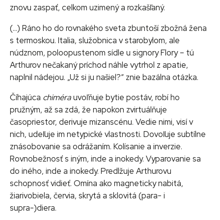
znovu zaspať, celkom uzimený a rozkašľaný.
(…) Ráno ho do rovnakého sveta zbuntoší zbožná žena
s termoskou. Italia, služobnica v starobylom, ale
núdznom, poloopustenom sídle u signory Flory – tú
Arthurov nečakaný príchod náhle vytrhol z apatie,
naplnil nádejou. „Už si ju našiel?“ znie bazálna otázka.
Číhajúca
chiméra
uvoľňuje bytie postáv, robí ho
pružným, až sa zdá, že napokon zvirtuálňuje
časopriestor, derivuje mizanscénu. Vedie nimi, visí v
nich, udeľuje im netypické vlastnosti. Dovoľuje subtílne
znásobovanie sa odrážaním. Kolísanie a inverzie.
Rovnobežnosť s iným, inde a inokedy. Vyparovanie sa
do iného, inde a inokedy. Predlžuje Arthurovu
schopnosť vidieť. Omína ako magneticky nabitá,
žiarivobiela, červia, skrytá a sklovitá (para- i
supra-)diera.