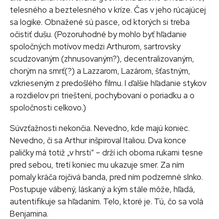
telesného a beztelesného v kríze. Čas v jeho rúcajúcej
sa logike. Obnažené sú pasce, od ktorých si treba
očistiť dušu. (Pozoruhodné by mohlo byť hľadanie
spoločných motívov medzi Arthurom, sartrovsky
scudzovaným (zhnusovaným?), decentralizovaným,
chorým na smrť(?) a Lazzarom, Lazárom, šťastným,
vzkrieseným z predošlého filmu. I ďalšie hľadanie stykov
a rozdielov pri trieštení, pochybovaní o poriadku a o
spoločnosti celkovo.)
Súvzťažnosti nekončia. Nevedno, kde majú koniec.
Nevedno, či sa Arthur inšpiroval Italiou. Dva konce
paličky má totiž „v hrsti“ – drží ich oboma rukami tesne
pred sebou, tretí koniec mu ukazuje smer. Za ním
pomaly kráča rojčivá banda, pred ním podzemné slnko.
Postupuje vábený, láskaný a kým stále môže, hľadá,
autentifikuje sa hľadaním. Telo, ktoré je. Tú, čo sa volá
Benjamina.