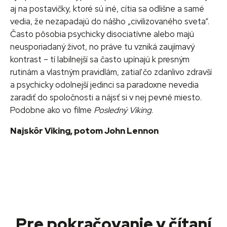
aj na postavičky, ktoré sú iné, cítia sa odlišne a samé
vedia, že nezapadajú do nášho „civilizovaného sveta“.
Často pôsobia psychicky disociatívne alebo majú
neusporiadaný život, no práve tu vzniká zaujímavý
kontrast – tí labilnejší sa často upínajú k presným
rutinám a vlastným pravidlám, zatiaľ čo zdanlivo zdravší
a psychicky odolnejší jedinci sa paradoxne nevedia
zaradiť do spoločnosti a nájsť si v nej pevné miesto.
Podobne ako vo filme
Posledný Viking
.
Najskôr Viking, potom John Lennon
Pre pokračovanie v čítaní