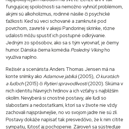
fungujúcej spoločnosti sa nemožno vyhnúť problémom,
akými sú alkoholizmus, rodinné násilie či psychické
ťažkosti. Keď sú veci schované a zamknuté pod
povrchom, zavreté v akejsi Pandorinej skrinke, rôzne
udalosti môžu spustiť ich postupné odkrývanie.
Jedným zo spôsobov, ako sa s tým vyrovnať, je čierny
humor. Dánska čierna komédia
Posledný Viking
ho
využíva naplno.
Režisér a scenárista Anders Thomas Jensen má na
konte snímky ako
Adamove jablká
(2005),
O kuratách
a ľuďoch
(2015) či
Rytieri spravodlivosti
(2020). Skúma v
nich identitu hlavných hrdinov a ich vzťahy s najbližším
okolím. Nevyberá si cnostné postavy, ale ľudí so
slabosťami a nedostatkami, ktorí sa v živote nie vždy
zachovali najsprávnejšie, no vo svojom jadre nie sú zlí.
Postavy dokáže napísať tak presvedčivo, že k nim cítite
sympatiu, ľútosť aj pochopenie. Zároveň sa sústreďuje