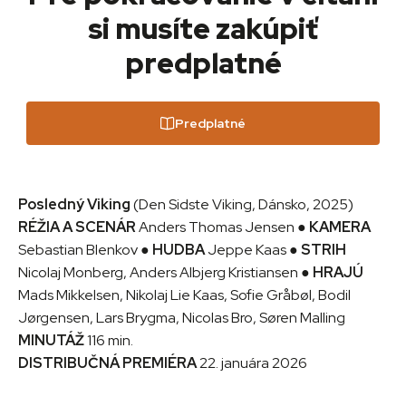
si musíte zakúpiť
predplatné
Predplatné
Posledný Viking
(Den Sidste Viking, Dánsko, 2025)
RÉŽIA A SCENÁR
Anders Thomas Jensen ●
KAMERA
Sebastian Blenkov ●
HUDBA
Jeppe Kaas ●
STRIH
Nicolaj Monberg, Anders Albjerg Kristiansen ●
HRAJÚ
Mads Mikkelsen, Nikolaj Lie Kaas, Sofie Gråbøl, Bodil
Jørgensen, Lars Brygma, Nicolas Bro, Søren Malling
MINUTÁŽ
116 min.
DISTRIBUČNÁ PREMIÉRA
22. januára 2026