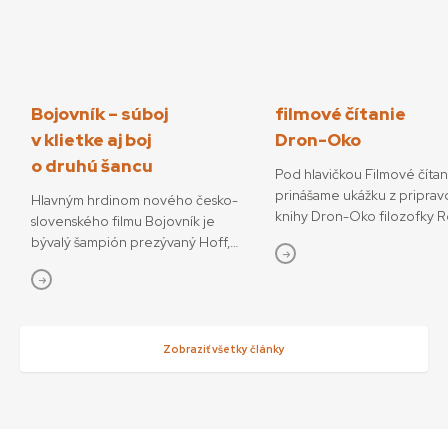
Bojovník – súboj
filmové čítanie
v klietke aj boj
Dron-Oko
o druhú šancu
Pod hlavičkou Filmové číta
prinášame ukážku z priprav
Hlavným hrdinom nového česko-
knihy Dron-Oko filozofky 
slovenského filmu Bojovník je
Javorčekovej. V knižnej edíc
bývalý šampión prezývaný Hoff,
časopisu Kino-Ikon Cinestéz
ktorý sa pokúša o návrat do sveta
onedlho vydá Slovenský fi
bojových športov. V snímke
ústav. V knihe sa autorka ve
režisérov Vojtěcha Friča a Tomáša
interdisciplinárnemu výsku
Dianišku ho stvárňuje Milan Ondrík.
dronov ako prototypu súča
Bojovník mal začiatkom júla svetovú
Zobraziť všetky články
technológií, ktoré menia o
premiéru na MFF Karlove Vary, od
sveta. Rozhodujúcu úlohu 
13. júla príde aj do slovenských kín.
podľa nej zohráva filmové v
Hoff podľa tvorcov nebojuje iba
dronov ako nástrojov so sní
o návrat do sveta, kde bol
funkciami, ktoré sa využívaj