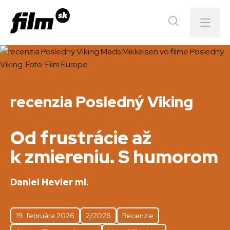
Menu
recenzia Posledný Viking
Od frustrácie až
k zmiereniu. S humorom
Daniel Hevier ml.
19. februára 2026
2/2026
Recenzie