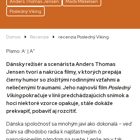
Anders Thomas Jensen
Mads Mikkelsen
Posledný Viking
Domov
Recenzie
recenzia Posledný Viking
-
+
Písmo:
A
|
A
Dánsky režisér a scenárista Anders Thomas
Jensen tvorí a nakrúca filmy, v ktorých prepája
čierny humor so zložitými rodinnými vzťahmi a
neliečenými traumami. Jeho najnovší film
Posledný
Viking
pokračuje v línii predchádzajúcich snímok a
hoci niektoré vzorce opakuje, stále dokáže
prekvapiť, pobaviť aj rozcítiť.
Dánska spoločnosť sa mnohým javí ako dokonalá – veď
Dáni sa dlhodobo radia k najšťastnejším či
najspokojnejším národom na svete. Lenže ani v tak