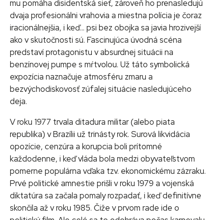
mu pomáha disidentská sieť, zároveň ho prenasledujú
dvaja profesionálni vrahovia a miestna polícia je čoraz
iracionálnejšia, i keď… psi bez obojka sa javia hrozivejší
ako v skutočnosti sú. Fascinujúca úvodná scéna
predstaví protagonistu v absurdnej situácii na
benzínovej pumpe s mŕtvolou. Už táto symbolická
expozícia naznačuje atmosféru zmaru a
bezvýchodiskovosť zúfalej situácie nasledujúceho
deja.
V roku 1977 trvala ditadura militar (alebo piata
republika) v Brazílii už trinásty rok. Surová likvidácia
opozície, cenzúra a korupcia boli prítomné
každodenne, i keď vláda bola medzi obyvateľstvom
pomerne populárna vďaka tzv. ekonomickému zázraku.
Prvé politické amnestie prišli v roku 1979 a vojenská
diktatúra sa začala pomaly rozpadať, i keď definitívne
skončila až v roku 1985. Čiže v prvom rade ide o
politický film. Ale celé sa to odohráva počas karnevalu