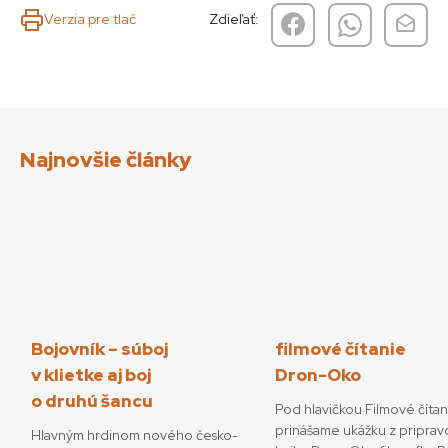
Verzia pre tlač
Zdieľať:
Najnovšie články
Bojovník – súboj
filmové čítanie
v klietke aj boj
Dron-Oko
o druhú šancu
Pod hlavičkou Filmové číta
prinášame ukážku z priprav
Hlavným hrdinom nového česko-