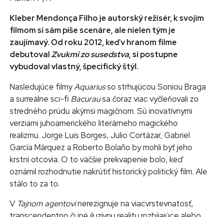
Kleber Mendonça Filho je autorský režisér, k svojim
filmom si sám píše scenáre, ale nielen tým je
zaujímavý. Od roku 2012, keď v hranom filme
debutoval
Zvukmi zo susedstva
, si postupne
vybudoval vlastný, špecifický štýl.
Nasledujúce filmy
Aquarius
so strhujúcou Soniou Braga
a surreálne sci-fi
Bacurau
sa čoraz viac vyčleňovali zo
stredného prúdu akýmsi magičnom. Sú inovatívnymi
verziami juhoamerického literárneho magického
realizmu. Jorge Luis Borges, Julio Cortázar, Gabriel
García Márquez a Roberto Bolaño by mohli byť jeho
krstní otcovia. O to väčšie prekvapenie bolo, keď
oznámil rozhodnutie nakrútiť historický politický film. Ale
stálo to za to.
V
Tajnom agentovi
nerezignuje na viacvrstevnatosť,
transcendentno či iné iluzívnu realitu rozbíjajúce alebo