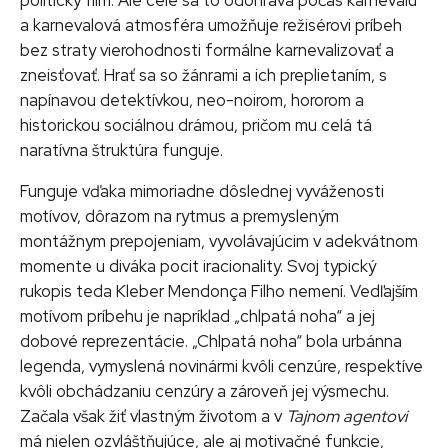
a karnevalová atmosféra umožňuje režisérovi príbeh
bez straty vierohodnosti formálne karnevalizovať a
zneisťovať. Hrať sa so žánrami a ich preplietaním, s
napínavou detektívkou, neo-noirom, hororom a
historickou sociálnou drámou, pričom mu celá tá
naratívna štruktúra funguje.
Funguje vďaka mimoriadne dôslednej vyváženosti
motívov, dôrazom na rytmus a premysleným
montážnym prepojeniam, vyvolávajúcim v adekvátnom
momente u diváka pocit iracionality. Svoj typický
rukopis teda Kleber Mendonça Filho nemení. Vedľajším
motívom príbehu je napríklad „chlpatá noha“ a jej
dobové reprezentácie. „Chlpatá noha“ bola urbánna
legenda, vymyslená novinármi kvôli cenzúre, respektíve
kvôli obchádzaniu cenzúry a zároveň jej výsmechu.
Začala však žiť vlastným životom a v
Tajnom agentovi
má nielen ozvláštňujúce, ale aj motivačné funkcie,