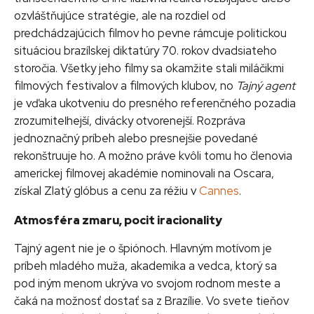
ozvláštňujúce stratégie, ale na rozdiel od
predchádzajúcich filmov ho pevne rámcuje politickou
situáciou brazílskej diktatúry 70. rokov dvadsiateho
storočia. Všetky jeho filmy sa okamžite stali miláčikmi
filmových festivalov a filmových klubov, no
Tajný agent
je vďaka ukotveniu do presného referenčného pozadia
zrozumiteľnejší, divácky otvorenejší. Rozpráva
jednoznačný príbeh alebo presnejšie povedané
rekonštruuje ho. A možno práve kvôli tomu ho členovia
americkej filmovej akadémie nominovali na Oscara,
získal Zlatý glóbus a cenu za réžiu v
Cannes
.
Atmosféra zmaru, pocit iracionality
Tajný agent nie je o špiónoch. Hlavným motívom je
príbeh mladého muža, akademika a vedca, ktorý sa
pod iným menom ukrýva vo svojom rodnom meste a
čaká na možnosť dostať sa z Brazílie. Vo svete tieňov