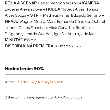
RÉŽIA A SCENÁR
Kleber Mendonça Filho ●
KAMERA
Evgenia Alexandrova ●
HUDBA
Mateus Alves, Tomaz
Alves Souza ●
STRIH
Matheus Farias, Eduardo Serrano ●
HRAJÚ
Wagner Moura, Maria Fernanda Cândido, Gabriel
Leone, Carlos Francisco, Alice Carvalho, Robério
Diógenes, Hermila Guedes, Igor De Araújo, Udo Kier
MINUTÁŽ
158 min
DISTRIBUČNÁ PREMIÉRA
26. marca 2026
Hodnotenie: 90%
Autor:
Martin Ciel / filmový teoretik
Záber z filmu
Tajný agent
. Foto: ASFK/Victor Juca