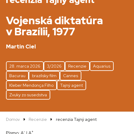
Vojenská diktatúra
v Brazílii, 1977
Martin Ciel
28. marca 2026
3/2026
Recenzie
Aquarius
Bacurau
brazílsky film
Cannes
Kleber Mendonça Filho
Tajný agent
Zvuky zo susedstva
Domov
Recenzie
recenzia Tajný agent
-
+
Písmo:
A
|
A