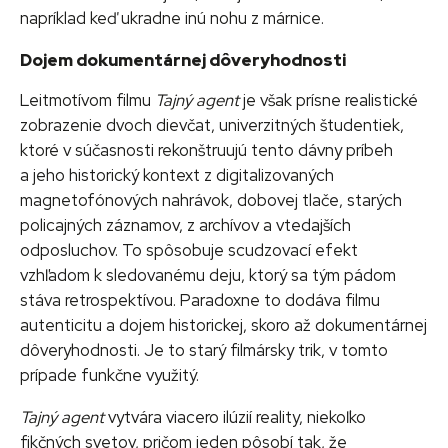
napríklad keď ukradne inú nohu z márnice.
Dojem dokumentárnej dôveryhodnosti
Leitmotívom filmu
Tajný agent
je však prísne realistické
zobrazenie dvoch dievčat, univerzitných študentiek,
ktoré v súčasnosti rekonštruujú tento dávny príbeh
a jeho historický kontext z digitalizovaných
magnetofónových nahrávok, dobovej tlače, starých
policajných záznamov, z archívov a vtedajších
odposluchov. To spôsobuje scudzovací efekt
vzhľadom k sledovanému deju, ktorý sa tým pádom
stáva retrospektívou. Paradoxne to dodáva filmu
autenticitu a dojem historickej, skoro až dokumentárnej
dôveryhodnosti. Je to starý filmársky trik, v tomto
prípade funkčne využitý.
Tajný agent
vytvára viacero ilúzií reality, niekoľko
fikčných svetov, pričom jeden pôsobí tak, že