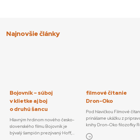
Najnovšie články
Bojovník – súboj
filmové čítanie
v klietke aj boj
Dron-Oko
o druhú šancu
Pod hlavičkou Filmové číta
prinášame ukážku z priprav
Hlavným hrdinom nového česko-
knihy Dron-Oko filozofky 
slovenského filmu Bojovník je
Javorčekovej. V knižnej edíc
bývalý šampión prezývaný Hoff,
časopisu Kino-Ikon Cinestéz
ktorý sa pokúša o návrat do sveta