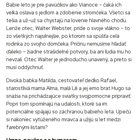
Babie leto je pre pavúčikov ako Vianoce – čaká ich
veľká oslava s jedlom a zdobenie stromčeka. Všetci sa
tešia a už-už sa chystajú na lovenie hlavného chodu.
Lenže otec, Walter Webster, príde o svoje vlákno – to
zo všetkých najsilnejšie, po ktorom sa spúšťa celá
rodinka zo svojho domčeka. Príčinu nemusíme hľadať
ďaleko – žiadne strašidelné potvory, ba ani ľudia mu ho
nevzali. Otec Walter je jednoducho unavený, a preto si
musí oddýchnuť.
Divoká babka Matilda, cestovateľ dedko Rafael,
starostlivá mama Alma, malá Lili a jej emo brat Hugo sa
snažia na prichádzajúce sviatky svojpomocne pripraviť.
Popri tom spomínajú na udalosti, ktoré sa im
potenciálne spájajú so záchranou babieho leta. Upečú
si nakoniec vytúženého mravca a užijú si let medzi
farebnými listami?