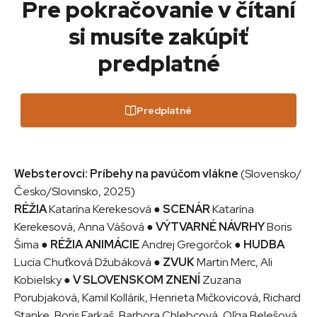
Pre pokračovanie v čítaní
si musíte zakúpiť
predplatné
Predplatné
Websterovci: Príbehy na pavúčom vlákne
(Slovensko/
Česko/Slovinsko, 2025)
RÉŽIA
Katarína Kerekesová ●
SCENÁR
Katarína
Kerekesová, Anna Vášová ●
VÝTVARNÉ NÁVRHY
Boris
Šima ●
RÉŽIA ANIMÁCIE
Andrej Gregorčok ●
HUDBA
Lucia Chuťková Džubáková ●
ZVUK
Martin Merc, Ali
Kobielsky ●
V SLOVENSKOM ZNENÍ
Zuzana
Porubjaková, Kamil Kollárik, Henrieta Mičkovicová, Richard
Stanke, Boris Farkaš, Barbora Chlebcová, Oľga Belešová,