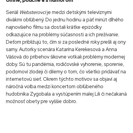
Umne, poučne a s humorom
Seriál
Websterovci
je medzi detskými televíznymi
divákmi obľúbený. Do jednu hodinu a päť minút dlhého
najnovšieho filmu sa dostali krátke epizódky
odkazujúce na problémy súčasnosti a ich prežívanie.
Deťom približujú to, čím si za posledné roky prešli aj ony
samy. Autorky scenára Katarína Kerekesová a Anna
Vášová do príbehov šikovne votkali problémy modernej
doby. Sú tu pandémia, rodičovské vyhorenie, sporenie,
podomoví zlodeji či dilemy o tom, čo všetko pridávať na
internetovú sieť. Okrem týchto motívov sa objaví aj
náročná voľba medzi koncertom obľúbeného
hudobníka Zygobala a vystúpením malej Lili či nečakaná
možnosť obety pre vyššie dobro.