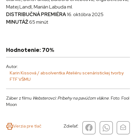
Matej Landl, Marián Labuda ml.
DISTRIBUČNÁ PREMIÉRA
16. októbra 2025
MINUTÁŽ
65 minút
Hodnotenie: 70%
Autor:
Karin Kissová / absolventka Ateliéru scenáristickej tvorby
FTF VŠMU
Záber z filmu
Websterovci: Príbehy na pavúčom vlákne
. Foto: Fool
Moon
Verzia pre tlač
Zdieľať: