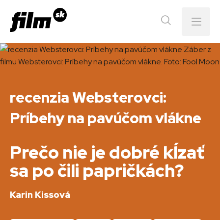
Menu
recenzia Websterovci:
Príbehy na pavúčom vlákne
Prečo nie je dobré kĺzať
sa po čili papričkách?
Karin Kissová