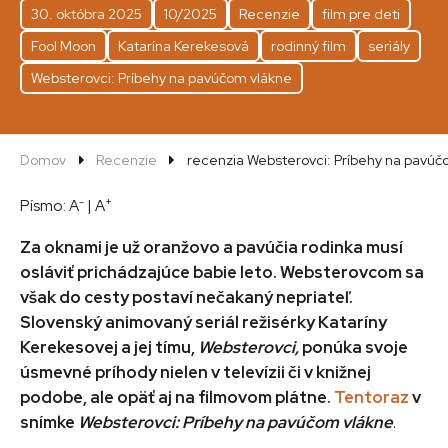
30. októbra 2025
10/2025
Recenzie
film pre deti
Fool Moon
Katarína Kerekesová
rodinný film
seriály
Websterovci: Príbehy na pavúčom vlákne
Domov
Recenzie
recenzia Websterovci: Príbehy na pavúč
-
+
Písmo:
A
|
A
Za oknami je už oranžovo a pavúčia rodinka musí
osláviť prichádzajúce babie leto. Websterovcom sa
však do cesty postaví nečakaný nepriateľ.
Slovenský animovaný seriál režisérky Kataríny
Kerekesovej a jej tímu,
Websterovci,
ponúka svoje
úsmevné príhody nielen v televízii či v knižnej
podobe, ale opäť aj na filmovom plátne.
Tentoraz
v
snímke
Websterovci: Príbehy na pavúčom vlákne
.