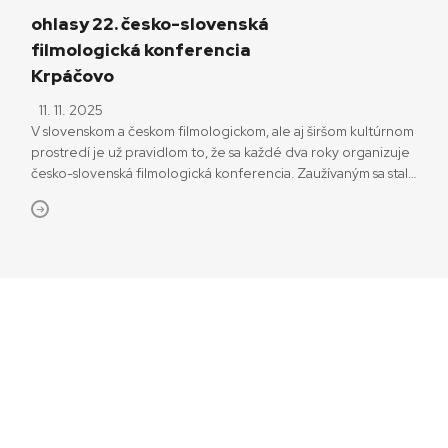
ohlasy 22. česko-slovenská
filmologická konferencia
Krpáčovo
11. 11. 2025
V slovenskom a českom filmologickom, ale aj širšom kultúrnom
prostredí je už pravidlom to, že sa každé dva roky organizuje
česko-slovenská filmologická konferencia. Zaužívaným sa stalo
počas posledných rokov aj to, že sa koná v Nízkych Tatrách,
v časti Krpáčovo a v hoteli Polianka. Konferenciu
zorganizovali Asociácia slovenských filmových klubov v
spolupráci so Slovenským filmovým ústavom a Ústavom
divadelnej a filmovej vedy CVU […]