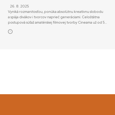
26. 8. 2025
Vyniká rozmanitosťou, ponúka absolútnu kreatívnu slobodu
a spája divákov i tvorcov naprieč generáciami. Celoštátna
postupová súťaž amatérskej filmovej tvorby Cineama už od 5.
do 7. septembra prinesie to najlepšie zo svojho 33. ročníka na
festivale v Kremnici. Finále súťaže ponúkne divákom to
najlepšie z amatérskej, nezávislej, študentskej a detskej
tvorby v jej žánrovej aj tematickej pestrosti. Ide o […]