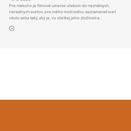
Pre niekoho je filmové umenie útekom do neznámych,
nereálnych svetov, pre iného možnosťou zaznamenať svet
okolo seba taký, aký je, vo všetkej jeho zložitosti a
každodennosti. Rozmanitosť inšpirácie filmových tvorcov
ukáže už o pár dní Visegrad Film Forum 2026. Networkingové
a vzdelávacie podujatie každoročne prináša do Bratislavy
mená svetovej kinematografie. Priblížia svoje tvorivé procesy
a […]