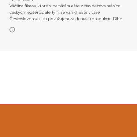
Väčšina filmov, ktoré si pamätám ešte z čias detstva má síce
českých režisérov, ale tým, že vznikli ešte v čase
Československa, ich považujem za domácu produkciu. Dlhé
roky bol jedným z mojich srdcových filmov Vrchní, prchni!,
pripomínal mi detstvo, starkých a spoločný celorodinný čas u
nich v obývačke, keď sme si ešte niekoľko dní po […]