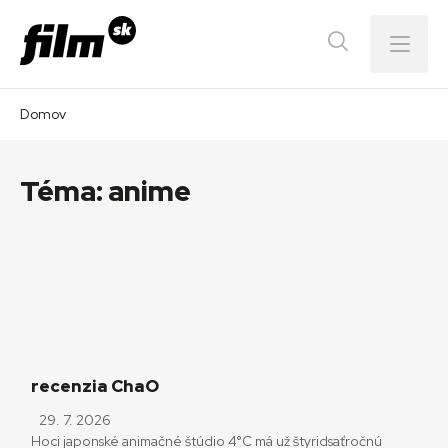
Menu
Domov
Téma:
anime
recenzia ChaO
29. 7. 2026
Hoci japonské animačné štúdio 4°C má už štyridsaťročnú