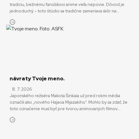
tradíciu, bežnému fanúšikovi anime veľa nepovie. Dôvod je
jednoduchý – toto štúdio sa tradične zameriava skôr na
alternatívnu tvorbu, ktorá ide mnohokrát proti prúdu. Už len
samotný názov pochádza z teploty, pri ktorej má voda z
hľadiska fyziky najvyššiu hustotu. Vyjadruje to, že sa bude
zameriavať na […]
návraty Tvoje meno.
8. 7. 2026
Japonského režiséra Makota Šinkaia už pred rokmi média
označili ako „nového Hajaoa Mijazakiho“. Mohlo by sa zdať, že
toto označenie musí byť pre tvorcu animovaných filmov
komplimentom. Hajao Mijazaki je predsa s prehľadom
najväčšou osobnosťou japonského anime od čias Osamua
Tezuku. Muža ktorý doslova anime ako také stvoril. A predsa
Šinkai proti tomuto označeniu viackrát protestoval. Jeho […]