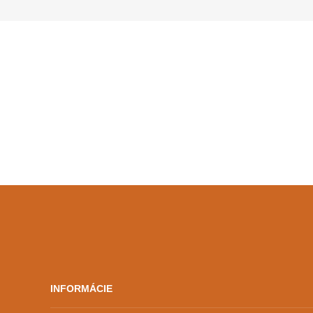
Zo 400 titulov, ktoré tento rok
platforma priniesla, vybrali 25
filmov.
INFORMÁCIE