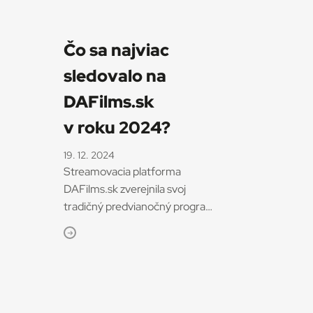
Čo sa najviac
sledovalo na
DAFilms.sk
v roku 2024?
19. 12. 2024
Streamovacia platforma
DAFilms.sk zverejnila svoj
tradičný predvianočný program
Best of DAFilms 2024. Výber
najlepších hraných,
dokumentárnych a
animovaných filmov zostavili
kurátori slovenského portálu na
základe diváckej sledovanosti.