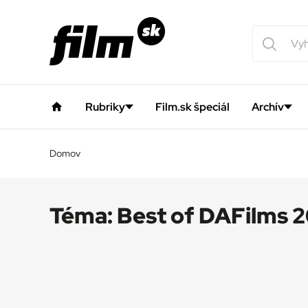
Rubriky
Film.sk špeciál
Archív
Domov
Téma:
Best of DAFilms 