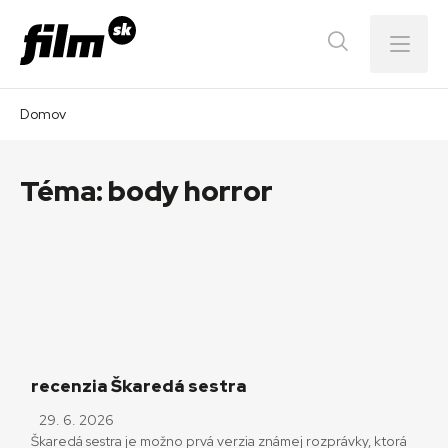
Menu
Domov
Téma:
body horror
recenzia Škaredá sestra
29. 6. 2026
Škaredá sestra je možno prvá verzia známej rozprávky, ktorá