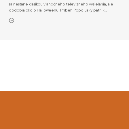
sa nestane klasikou vianočného televízneho vysielania, ale
obdobia okolo Halloweenu. Príbeh Popolušky patrí k
najstarším ľudovým rozprávkam a existuje v mnohých
variáciách po celom svete. Podobne je tomu aj
v kinematografii. Dramaturgicky ide o veľmi vhodný a
variabilný materiál či už pre klasické adaptácie alebo pre
rôzne […]