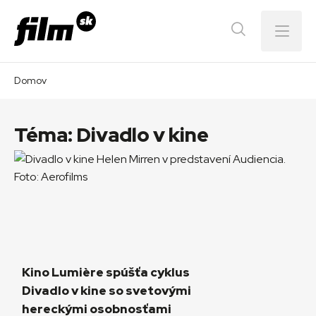
Menu
Domov
Téma:
Divadlo v kine
Kino Lumière spúšťa cyklus
Divadlo v kine so svetovými
hereckými osobnosťami