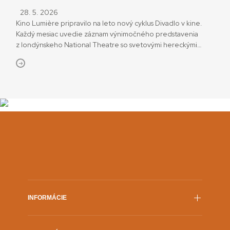
28. 5. 2026
Kino Lumière pripravilo na leto nový cyklus Divadlo v kine.
Každý mesiac uvedie záznam výnimočného predstavenia
z londýnskeho National Theatre so svetovými hereckými
osobnosťami ako Helen Mirren, Gillian Anderson či režisérmi
ako Stephen Daldry. Prvou v cykle bude inscenácia klasického
majstrovského diela Tennesseeho Williamsa Električka zvaná
túžba, ktorú do súčasnej podoby zrežíroval Benedict
Andrews. Projekcia sa uskutoční v utorok […]
INFORMÁCIE
Film.sk