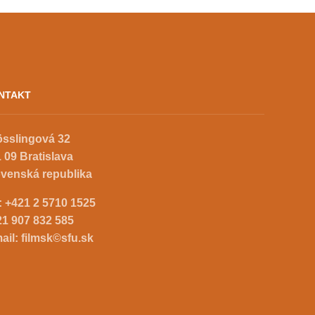
NTAKT
össlingová 32
 09 Bratislava
ovenská republika
.:
+421 2 5710 1525
21 907 832 585
ail:
filmsk©sfu.sk