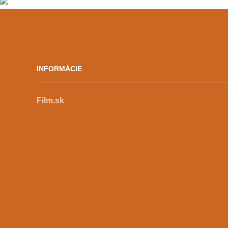
z filmov premietli exkluzívne na
festivale, iné postupne
prichádzajú do slovenskej
distribúcie. Vo svojom
programe ponúkol Cinematik
premiéry alebo predpremiéry
INFORMÁCIE
viacerých očakávaných titulov.
K tým, […]
Film.sk