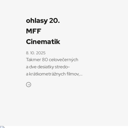
ohlasy 20.
MFF
Cinematik
8. 10. 2025
Takmer 80 celovečerných
a dve desiatky stredo-
a krátkometrážnych filmov,
stretnutia s tvorcami, diskusie aj
ďalší sprievodný program
ponúkol 20. ročník
Medzinárodného filmového
festivalu Cinematik
v Piešťanoch. Konal sa od 10. do
15. septembra 2025. Niektoré