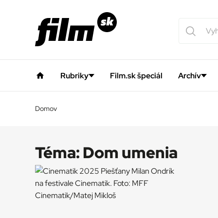
Rubriky
Film.sk špeciál
Archív
Domov
Téma:
Dom umenia