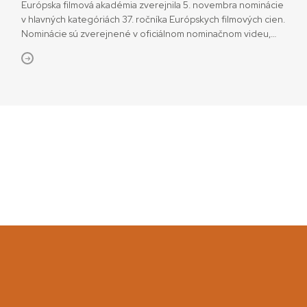
Európska filmová akadémia zverejnila 5. novembra nominácie
v hlavných kategóriách 37. ročníka Európskych filmových cien.
Nominácie sú zverejnené v oficiálnom nominačnom videu,
ktoré predstavuje všetky nominované filmy, ako aj hercov
a herečky. Víťazov vyhlásia na odovzdávaní cien 7. decembra
vo švajčiarskom Luzerne. Podľa nových pravidiel Akadémie sú
od tohto ročníka filmy z kategórií Európsky dokument a […]