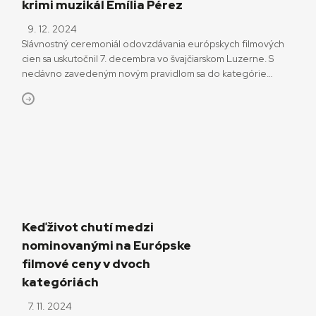
krimi muzikál Emília Pérez
9. 12. 2024
Slávnostný ceremoniál odovzdávania európskych filmových
cien sa uskutočnil 7. decembra vo švajčiarskom Luzerne. S
nedávno zavedeným novým pravidlom sa do kategórie
Európsky film dostali aj snímky z kategórií Európsky dokument
a Európsky animovaný hraný film. Víťazným filmom je Emilia
Pérez režiséra Jacquesa Audiarda, ktorý zároveň premenil
ďalších päť nominácii. Získal cenu za réžiu a scenár Jacquesa
[…]
Keď život chutí medzi
nominovanými na Európske
filmové ceny v dvoch
kategóriách
7. 11. 2024