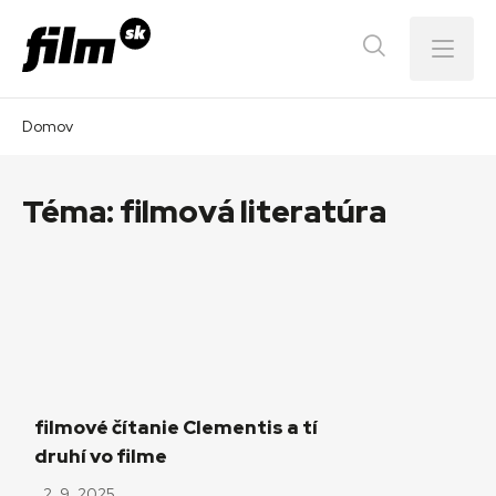
Menu
Domov
Téma:
filmová literatúra
filmové čítanie Clementis a tí
druhí vo filme
2. 9. 2025