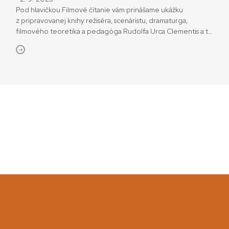
Pod hlavičkou Filmové čítanie vám prinášame ukážku
z pripravovanej knihy režiséra, scenáristu, dramaturga,
filmového teoretika a pedagóga Rudolfa Urca Clementis a tí
druhí vo filme, ktorú vydá Slovenský filmový ústav. Clementis a
tí druhí vo filme Keď v roku 2018 vyšiel v časopise .týždeň
súbor portrétov významných osobností s trochu polemickým
titulom Slovensko hľadá supertvár, medzi […]