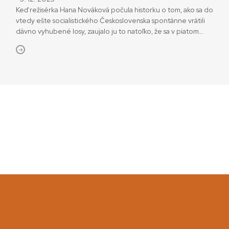
Keď režisérka Hana Nováková počula historku o tom, ako sa do
vtedy ešte socialistického Československa spontánne vrátili
dávno vyhubené losy, zaujalo ju to natoľko, že sa v piatom
ročníku na FAMU rozhodla o tom nakrútiť film. Tak vznikla
česko-slovenská dokumentárna snímka Amoosed: losia
odysea. Po premiére na MFDF Ji.hlava príchádza od 4.
novembra do slovenských kín. „Ústrednou linkou […]