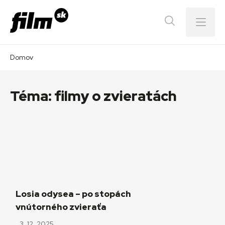
Menu
Domov
Téma:
filmy o zvieratách
Losia odysea – po stopách
vnútorného zvieraťa
3. 12. 2025