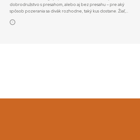
dobrodružstvo s presahom, alebo aj bez presahu – pre aký
spôsob pozerania sa divák rozhodne, taký kus dostane. Žiaľ,
jej komerčný neúspech naznačuje, že divákom už nevyhovuje
ani takáto minimálna možnosť voľby, čo nie je dobrá správa.