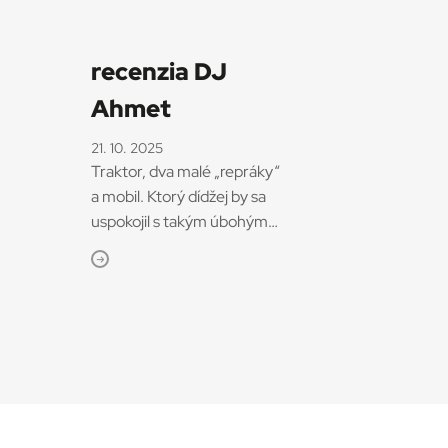
recenzia DJ
Ahmet
21. 10. 2025
Traktor, dva malé „repráky“
a mobil. Ktorý dídžej by sa
uspokojil s takým úbohým
vybavením? Ahmetovi,
ústrednému hrdinovi filmu DJ
Ahmet, to málo stačí. Hudbu
totiž miluje rovnako ako jeho
matka, ktorá pred niekoľkými
rokmi zomrela. A tiež by rád
splnil prosbu príťažlivej rebelky
Aye, ktorá s priateľkami
nacvičuje provokatívne tanečné