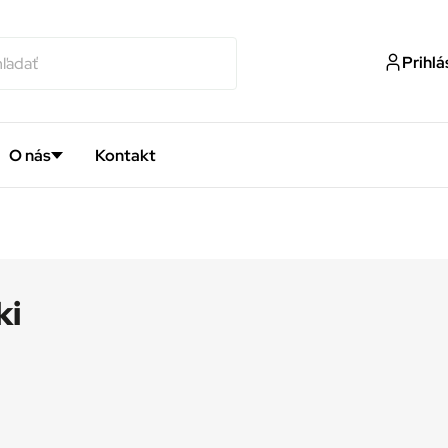
Prihlá
O nás
Kontakt
ki