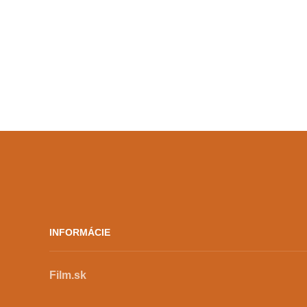
vystúpenie na dedinský festival.
Dvaja tínedžeri, čo objavujú […]
INFORMÁCIE
Film.sk