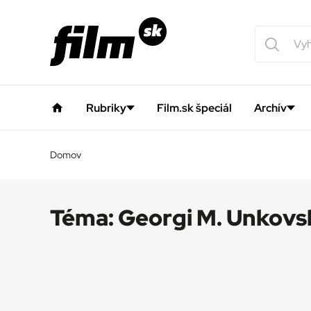
Rubriky
Film.sk špeciál
Archív
Domov
Téma:
Georgi M. Unkovs