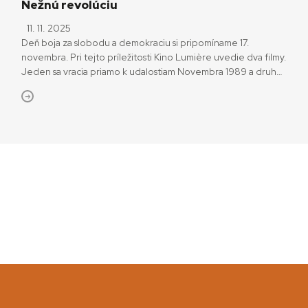
Nežnú revolúciu
11. 11. 2025
Deň boja za slobodu a demokraciu si pripomíname 17.
novembra. Pri tejto príležitosti Kino Lumière uvedie dva filmy.
Jeden sa vracia priamo k udalostiam Novembra 1989 a druhý
je odkazom na dobu, keď mnohé z diel v čase normalizácie
končili v trezore. Dokument Hudba + revolúcia = Nežná
revolúcia (2024) Slavomíra Zrebného uvedie kino v sobotu
15. novembra o 17. […]