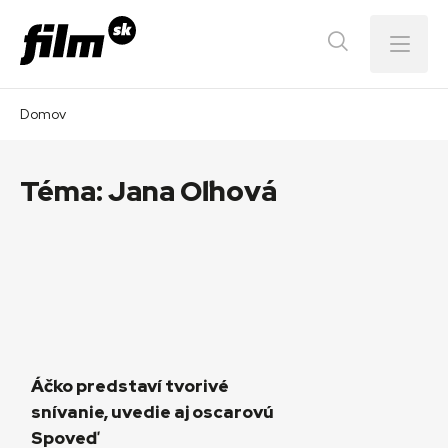
Menu
Domov
Téma:
Jana Oľhová
Áčko predstaví tvorivé
snívanie, uvedie aj oscarovú
Spoveď