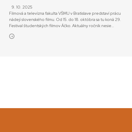
9. 10. 2025
Filmová a televízna fakulta VŠMU v Bratislave predstaví prácu
nádejí slovenského filmu. Od 15. do 18. októbra sa tu koná 29.
Festival študentských filmov Áčko. Aktuálny ročník nesie
podtitul Somnium, čo je latinský výraz pre sen. „Sen ako
spomienka, vízia, alternatívna budúcnosť či paralelný svet. Sen
ako priestor, kde sa stretáva realita s fantáziou a rodia príbehy,
[…]