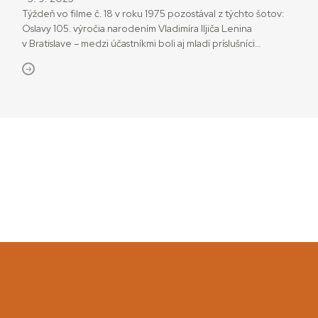
Týždeň vo filme č. 18 v roku 1975 pozostával z týchto šotov:
Oslavy 105. výročia narodením Vladimíra Iljiča Lenina
v Bratislave – medzi účastníkmi boli aj mladí príslušníci
sovietskej armády. Prišli na dlhšiu priateľskú návštevu
(uvádzam bez úvodzoviek). Nasledovali dva šoty, svedčiace
o úspešnej výstavbe komunizmu v Sovietskom zväze: výstavba
hydrocentrály na rieke Vachš v Tadžikistane a reportáž
z novej atómovej elektrárne za […]