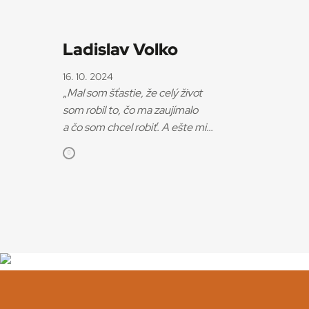
Ladislav Volko
16. 10. 2024
„
Mal som šťastie, že celý život
som robil to, čo ma zaujímalo
a čo som chcel robiť. A ešte mi
za to platili,
“ konštatuje Ladislav
Volko. Sociológ, dlhoročný
pracovník Slovenského
filmového ústavu, publicista aj
diplomat, ktorý oslávil
osemdesiatku.