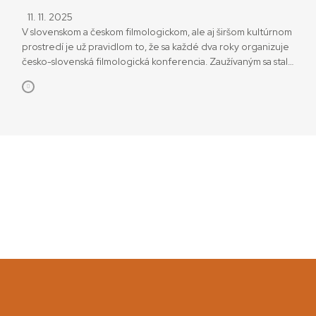
11. 11. 2025
V slovenskom a českom filmologickom, ale aj širšom kultúrnom
prostredí je už pravidlom to, že sa každé dva roky organizuje
česko-slovenská filmologická konferencia. Zaužívaným sa stalo
počas posledných rokov aj to, že sa koná v Nízkych Tatrách,
v časti Krpáčovo a v hoteli Polianka. Konferenciu
zorganizovali Asociácia slovenských filmových klubov v
spolupráci so Slovenským filmovým ústavom a Ústavom
divadelnej a filmovej vedy CVU […]