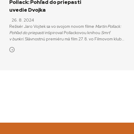
Pollack: Pohľad do priepasti
uvedie Dvojka
26. 8. 2024
Režisér Jaro Vojtek sa vo svojom novom filme
Martin Pollack:
Pohľad do priepasti
inšpiroval Pollackovou knihou
Smrť
v bunkri
. Slávnostnú premiéru má film 27. 8. vo Filmovom klube
Múze SNP v Banskej Bystrici o d dva dni neskôr, 29. 8., ho
v televíznej premiére o 20.10. h. uvedie Dvojka.