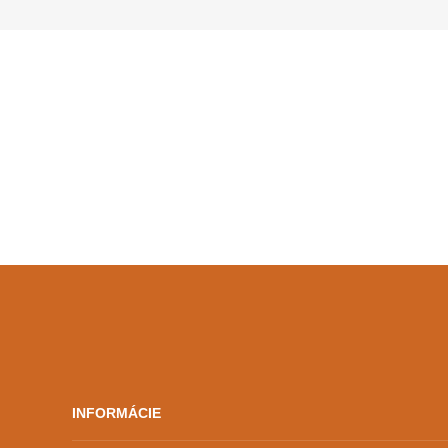
premiéry film Lucu Guadagnina
Daj mi tvoje meno (2017).
V úplne poslednom obraze toho
filmu sa mladučký Elio cez
telefón dozvie, že […]
INFORMÁCIE