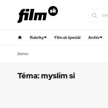
Rubriky
Film.sk špeciál
Archív
Domov
Téma:
myslím si