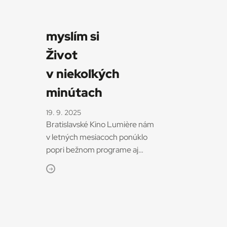
myslím si
Život
v niekoľkých
minútach
19. 9. 2025
Bratislavské Kino Lumière nám
v letných mesiacoch ponúklo
popri bežnom programe aj
niekoľko unikátnych projekcií.
Medzi nimi aj Paríž, Texas Wima
Wendersa. Ako sprievodné
podujatie k Dúhovému pridu to
bol s odstupom siedmich rokov
od tunajšej distribučnej