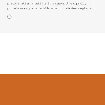
preto je taká silná ruská literárna klasika. Umelci ju vždy
potrebovali a lipli na nej. Vďaka nej mohli ľahšie prejsť sitom
politickej cenzúry, pričom sa im darilo vyjadriť poryvy duše
nešťastného človeka v boji so spoločnosťou aj so samým
sebou. Potvrdzuje to aj film Archa bláznov z roku 1970. […]