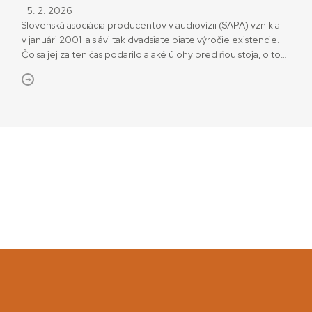
5. 2. 2026
Slovenská asociácia producentov v audiovízii (SAPA) vznikla
v januári 2001 a slávi tak dvadsiate piate výročie existencie.
Čo sa jej za ten čas podarilo a aké úlohy pred ňou stoja, o tom
hovorí jej prezident, producent Marian Urban. Je vznik
zákona o Audiovizuálnom fonde najvýraznejším úspechom
SAPA? Áno, s odstupom času je to fakt. Už v polovici
deväťdesiatych rokov sa po rozpade […]