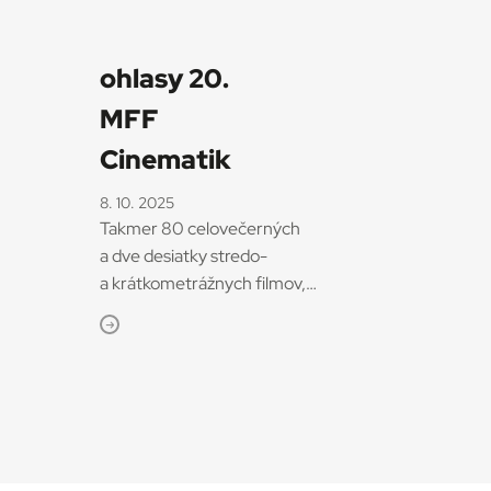
ohlasy 20.
MFF
Cinematik
8. 10. 2025
Takmer 80 celovečerných
a dve desiatky stredo-
a krátkometrážnych filmov,
stretnutia s tvorcami, diskusie aj
ďalší sprievodný program
ponúkol 20. ročník
Medzinárodného filmového
festivalu Cinematik
v Piešťanoch. Konal sa od 10. do
15. septembra 2025. Niektoré