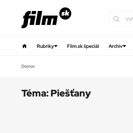
Rubriky
Film.sk špeciál
Archív
Domov
Téma:
Piešťany