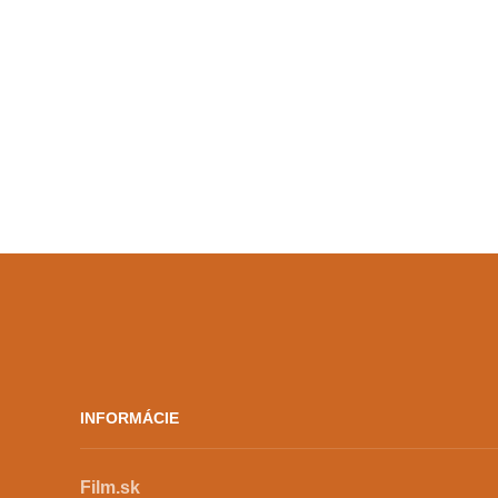
z filmov premietli exkluzívne na
festivale, iné postupne
prichádzajú do slovenskej
distribúcie. Vo svojom
programe ponúkol Cinematik
premiéry alebo predpremiéry
viacerých očakávaných titulov.
K tým, […]
INFORMÁCIE
Film.sk