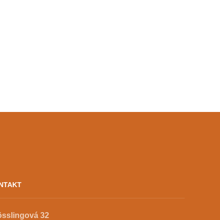
NTAKT
össlingová 32