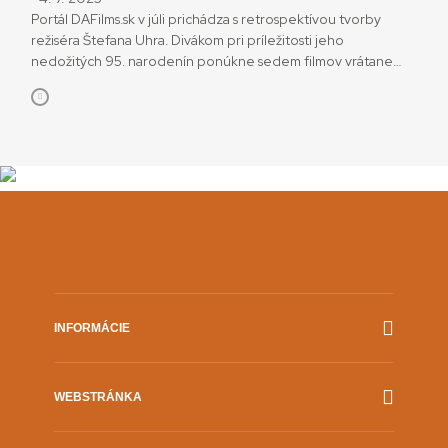
Portál DAFilms.sk v júli prichádza s retrospektívou tvorby
režiséra Štefana Uhra. Divákom pri príležitosti jeho
nedožitých 95. narodenín ponúkne sedem filmov vrátane
prelomového diela Slnko v sieti (1962). Retrospektíva
v spolupráci so Slovenským filmovým ústavom (SFÚ) sleduje
zámer sprístupňovať diela slovenského audiovizuálneho
dedičstva. „Archívne filmy československej kinematografie
tvoria od začiatku nášho pôsobenia dôležitú súčasť katalógu
filmov na DAFilms.sk,“ hovorí […]
INFORMÁCIE
Film.sk
WEBSTRÁNKA
Prehlásenie o prístupnosti