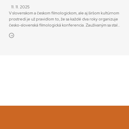
11. 11. 2025
V slovenskom a českom filmologickom, ale aj širšom kultúrnom
prostredí je už pravidlom to, že sa každé dva roky organizuje
česko-slovenská filmologická konferencia. Zaužívaným sa stalo
počas posledných rokov aj to, že sa koná v Nízkych Tatrách,
v časti Krpáčovo a v hoteli Polianka. Konferenciu
zorganizovali Asociácia slovenských filmových klubov v
spolupráci so Slovenským filmovým ústavom a Ústavom
divadelnej a filmovej vedy CVU […]